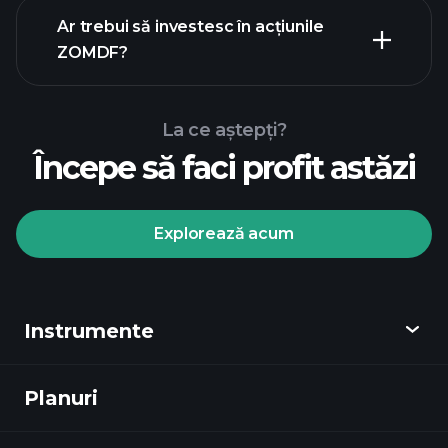
rapoartele financiare
Ar trebui să investesc în acțiunile
ZOMDF?
La ce aștepți?
Începe să faci profit astăzi
Turneele
Playtrade
broker
recomandat
Explorează acum
Instrumente
Turneele Playtrade
informații
zilnice de piață alimentate de AI
Planuri
Descoperă
ale experților
Portofoliile miliardarilor
Playtrade