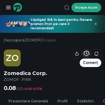
Începe Acum
Câștigați 10$ în bani pentru fiecare
prieten Pro+ pe care îl
recomandați!
Descoperă
/
ZOMDF
/
Dosare
ZO
Comerț
Zomedica Corp.
ZOMDF
·
PINK
0.08
USD
-0.00
-5.11%
Prezentare Generală
Profil
Statistici
C