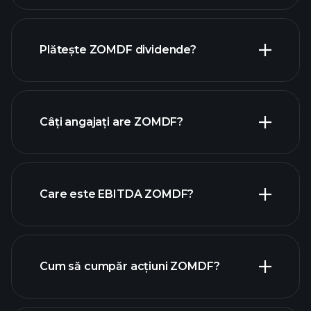
rapoartele
financiare ZOMDF
Plătește ZOMDF dividende?
rapoartele financiare ZOMDF
Câți angajați are ZOMDF?
acțiuni cu dividende mari
Care este EBITDA ZOMDF?
cei mai mari angajatori
Cum să cumpăr acțiuni ZOMDF?