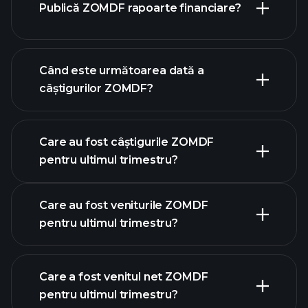
Publică ZOMDF rapoarte financiare?
lista noastră de acțiuni
finanțele ZOMDF
Când este următoarea dată a
câștigurilor ZOMDF?
Care au fost câștigurile ZOMDF
calendarului de
pentru ultimul trimestru?
câștiguri
Care au fost veniturile ZOMDF
pentru ultimul trimestru?
Care a fost venitul net ZOMDF
pentru ultimul trimestru?
câștigurile ZOMDF