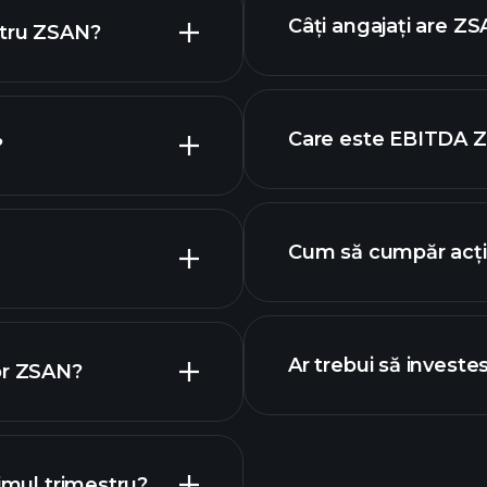
ac
Câți angajați are Z
ntru ZSAN?
icul ZSAN
Care este EBITDA 
?
cei mai mari angaja
 acțiuni
Cum să cumpăr acț
Ar trebui să investe
or ZSAN?
calendarului
imul trimestru?