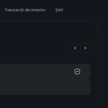
Tranzacții din interior
Știri
2012
2013
201
dec
dec
dec
31
31
31