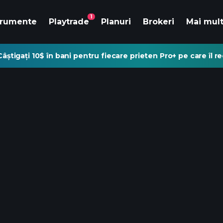
1
trumente
Playtrade
Planuri
Brokeri
Mai mul
Câștigați 10$ în bani pentru fiecare prieten Pro+ pe care îl 