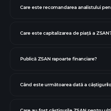
Care este recomandarea analistului pe
graf
Care este capitalizarea de piață a ZSAN
lista noastră de
Publică ZSAN rapoarte financiare?
finanțele ZSAN
Când este următoarea dată a câștiguril
Care au fost câștigurile ZSAN pentru ult