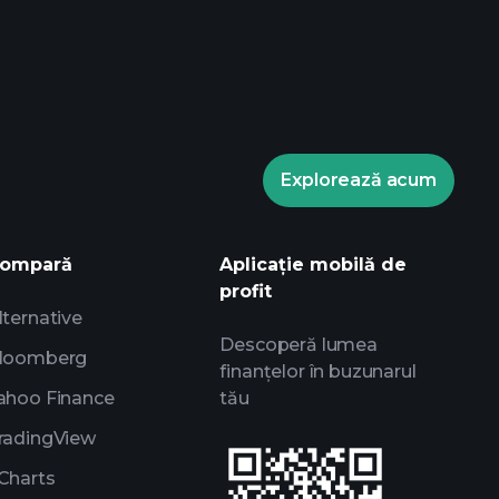
ele Playtrade
broker
Turneele
Explorează acum
nformații zilnice de piață alimentate de
ale experților
rilor
ompară
Aplicație mobilă de
profit
lternative
Descoperă lumea
loomberg
finanțelor în buzunarul
ahoo Finance
tău
radingView
Charts