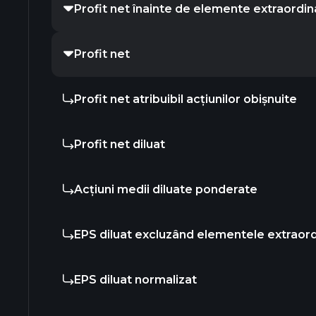
Profit net înainte de elemente extraordin
Profit net
Profit net atribuibil acțiunilor obișnuite
Profit net diluat
Acțiuni medii diluate ponderate
EPS diluat excluzând elementele extraor
EPS diluat normalizat