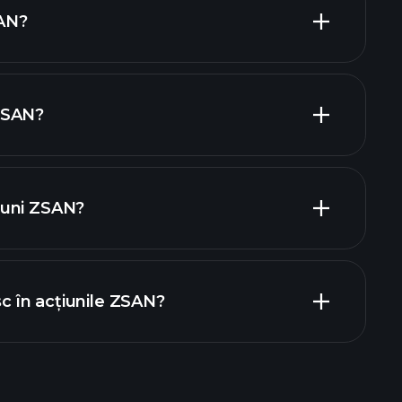
țiuni cu dividende mari
SAN?
ZSAN?
tori
iuni ZSAN?
rapoartele financiare
sc în acțiunile ZSAN?