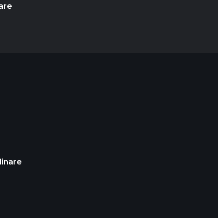
are
dinare