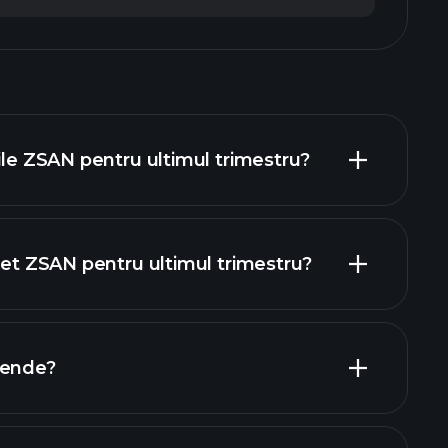
ile ZSAN pentru ultimul trimestru?
 net ZSAN pentru ultimul trimestru?
apoartele financiare ZSAN
dende?
rapoartele financiare ZSAN