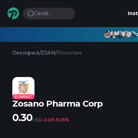
Caută...
Ins
Descoperă
/
ZSAN
/
Financiare
ELIMINAT
Zosano Pharma Corp
0.30
USD
-0.03
-9.23%