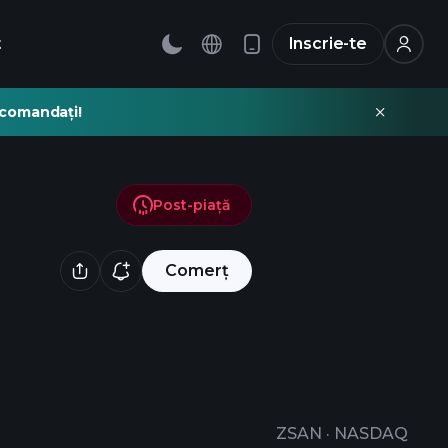
t
Inscrie-te
recomandați!
Post-piață
Comerț
ZSAN
·
NASDAQ