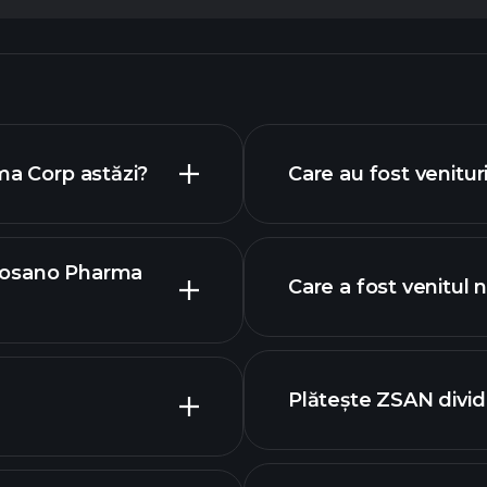
ma Corp astăzi?
Care au fost venitur
r Zosano Pharma
Care a fost venitul
r
Plătește ZSAN divi