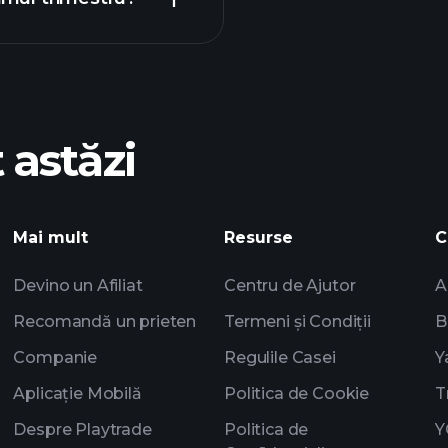
Turne
recomandat
 astăzi
Playtrade
i
âștigurile ZSAN
AI
Portofoliile miliarda
Mai mult
Resurse
C
Devino un Afiliat
Centru de Ajutor
A
Recomandă un prieten
Termeni și Condiții
B
Companie
Regulile Casei
Y
Aplicație Mobilă
Politica de Cookie
T
Despre Playtrade
Politica de
Y