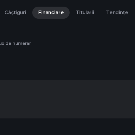
Câștiguri
Financiare
Titularii
Tendințe
ux de numerar