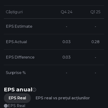
Câștiguri
Câștiguri
Q4 24
Q4 24
Q1 25
Q1 25
EPS Estimate
-
-
EPS Actual
0.03
0.28
EPS Difference
0.03
-
Surprise %
-
-
EPS anual
EPS Real
EPS real vs prețul acțiunilor
EPS Real