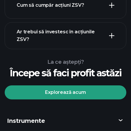
Cum să cumpăr acțiuni ZSV?
rapoartele financiare
Ar trebui să investesc în acțiunile
ZSV?
La ce aștepți?
Începe să faci profit astăzi
Turneele Playtrade
broker recomandat
Explorează acum
Instrumente
Turneele Playtrade
informații