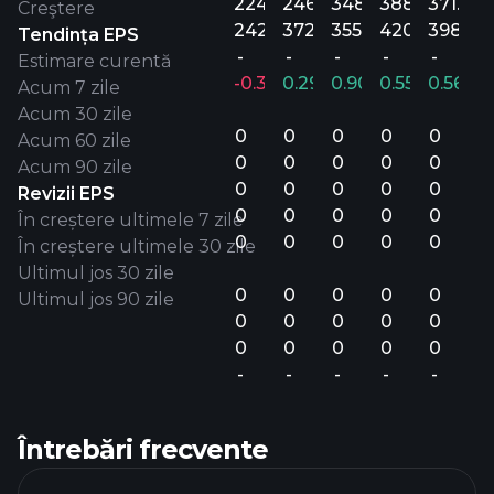
224.7M
246.8M
348.2M
388M
371.8M
Creştere
242.8M
372.5M
355.2M
420.3M
398.5M
Tendința EPS
-
-
-
-
-
Estimare curentă
-0.35%
0.29%
0.90%
0.55%
0.56%
Acum 7 zile
Acum 30 zile
0
0
0
0
0
Acum 60 zile
0
0
0
0
0
Acum 90 zile
0
0
0
0
0
Revizii EPS
0
0
0
0
0
În creștere ultimele 7 zile
0
0
0
0
0
În creștere ultimele 30 zile
Ultimul jos 30 zile
0
0
0
0
0
Ultimul jos 90 zile
0
0
0
0
0
0
0
0
0
0
-
-
-
-
-
Întrebări frecvente