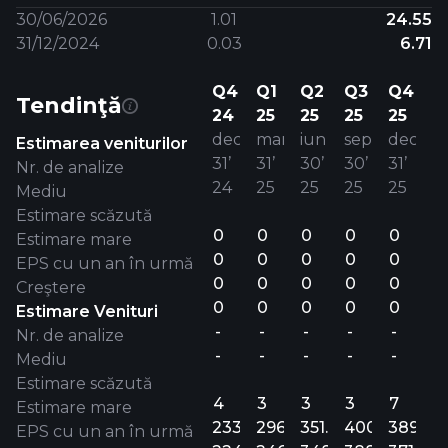
30/06/2026
1.01
24.55
31/12/2024
0.03
6.71
Q4
Q1
Q2
Q3
Q4
Tendinţă
24
25
25
25
25
dec
mar
iun
sep
dec
Estimarea veniturilor
31’
31’
30’
30’
31’
Nr. de analize
24
25
25
25
25
Mediu
Estimare scăzută
0
0
0
0
0
Estimare mare
0
0
0
0
0
EPS cu un an în urmă
0
0
0
0
0
Creştere
0
0
0
0
0
Estimare Venituri
-
-
-
-
-
Nr. de analize
-
-
-
-
-
Mediu
Estimare scăzută
4
3
3
3
7
Estimare mare
233.4M
296.1M
351.7M
400.1M
389.3M
EPS cu un an în urmă