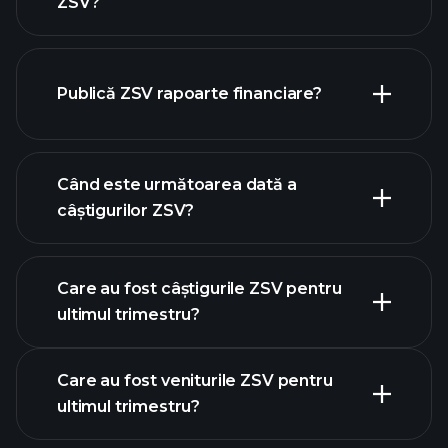
ZSV?
Publică ZSV rapoarte financiare?
lista noastră de acțiuni
finanțele ZSV
Când este următoarea dată a
câștigurilor ZSV?
Care au fost câștigurile ZSV pentru
calendarului de
ultimul trimestru?
câștiguri
Care au fost veniturile ZSV pentru
ultimul trimestru?