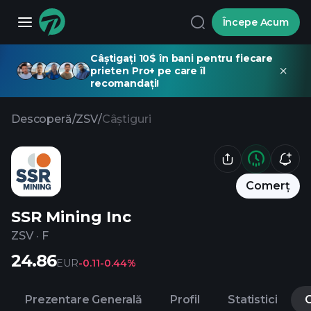
Începe Acum
Câștigați 10$ în bani pentru fiecare
prieten Pro+ pe care îl
recomandați!
Descoperă
/
ZSV
/
Câștiguri
Comerț
SSR Mining Inc
ZSV
·
F
24.86
EUR
-0.11
-0.44%
Prezentare Generală
Profil
Statistici
C