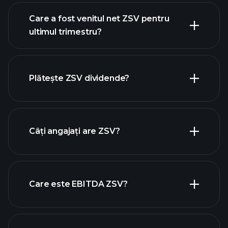
Care a fost venitul net ZSV pentru
ultimul trimestru?
câștigurile ZSV
rapoartele financiare ZSV
Plătește ZSV dividende?
rapoartele financiare ZSV
Câți angajați are ZSV?
acțiuni cu dividende mari
Care este EBITDA ZSV?
cei
mai mari angajatori