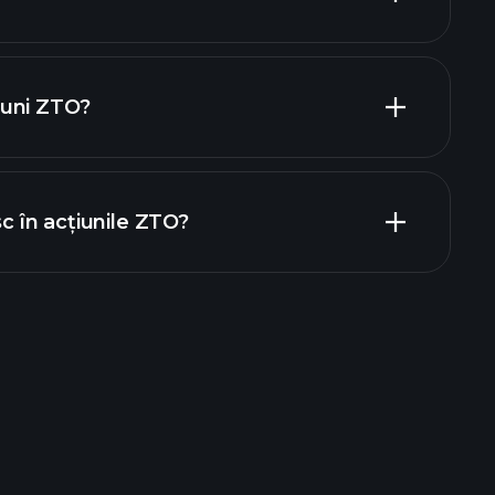
ajatori
uni ZTO?
rapoartele financiare
sc în acțiunile ZTO?
ele Playtrade
broker