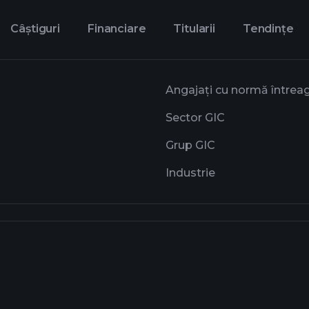
Câștiguri
Financiare
Titularii
Tendințe
Angajați cu normă întrea
Sector GIC
Grup GIC
Industrie