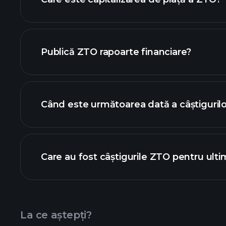
lista noastră de
Publică ZTO rapoarte financiare?
finanțele ZTO
Când este următoarea dată a câștiguril
Care au fost câștigurile ZTO pentru ulti
calendarului de câștiguri
La ce aștepți?