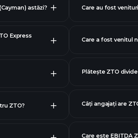
 (Cayman) astăzi?
Care au fost venitur
 ZTO Express
Care a fost venitul 
Plătește ZTO divid
Câți angajați are ZT
ntru ZTO?
raficul ZTO
Care este EBITDA 