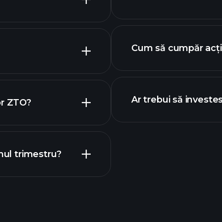
cei mai mari ang
 acțiuni
Cum să cumpăr acți
Ar trebui să investe
or ZTO?
mul trimestru?
Turne
recomandat