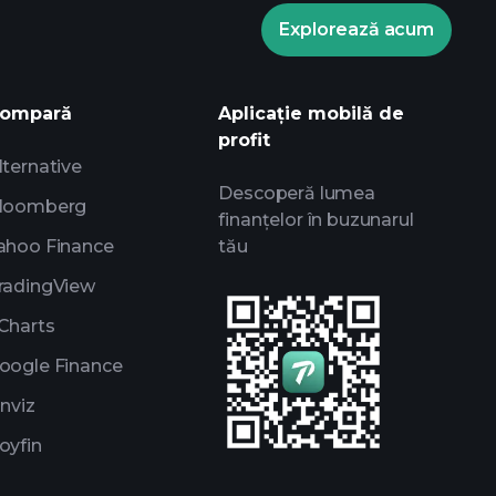
Turneele
Explorează acum
nformații zilnice de piață alimentate de
ale experților
rilor
ompară
Aplicație mobilă de
profit
lternative
Descoperă lumea
loomberg
finanțelor în buzunarul
ahoo Finance
tău
radingView
Charts
oogle Finance
inviz
oyfin