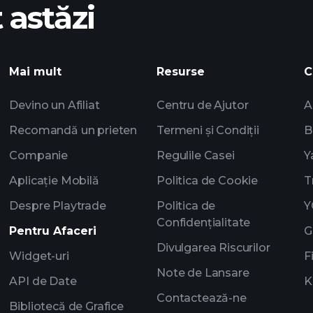
 astăzi
Playtrade
i
âștigurile ZTO
AI
Portofoliile miliarda
Mai mult
Resurse
C
Devino un Afiliat
Centru de Ajutor
A
Recomandă un prieten
Termeni și Condiții
B
Companie
Regulile Casei
Y
Aplicație Mobilă
Politica de Cookie
T
Despre Playtrade
Politica de
Y
Confidențialitate
Pentru Afaceri
G
Divulgarea Riscurilor
Widget-uri
F
Note de Lansare
API de Date
K
Contactează-ne
Bibliotecă de Grafice