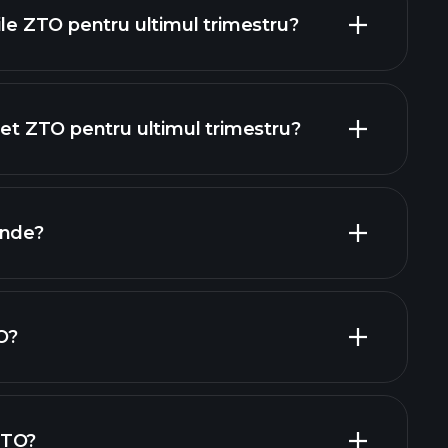
ile ZTO pentru ultimul trimestru?
net ZTO pentru ultimul trimestru?
rapoartele financiare ZTO
ende?
rapoartele financiare ZTO
O?
ZTO?