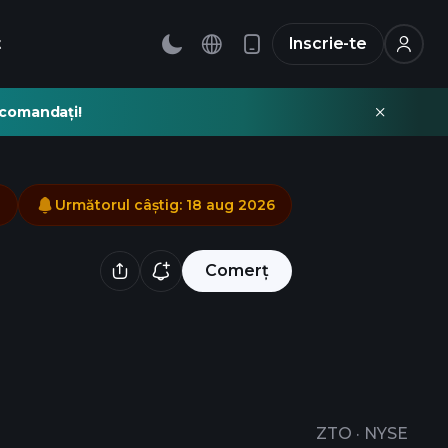
t
Inscrie-te
recomandați!
Următorul câștig
:
18 aug 2026
Comerț
ZTO
·
NYSE