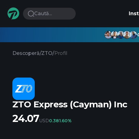
Caută...
Ins
Descoperă
/
ZTO
/
Profil
ZTO Express (Cayman) Inc
24.07
USD
0.38
1.60%