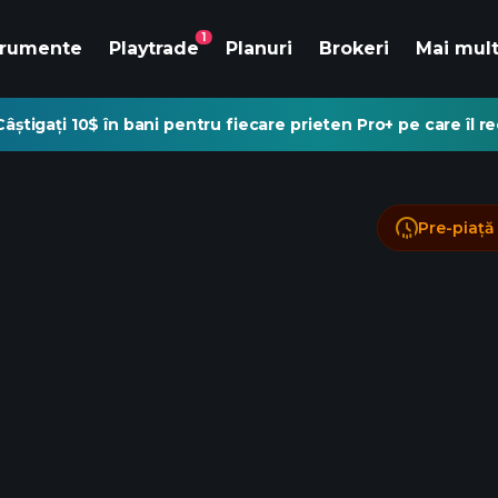
1
trumente
Playtrade
Planuri
Brokeri
Mai mul
Câștigați 10$ în bani pentru fiecare prieten Pro+ pe care îl 
Pre-piață