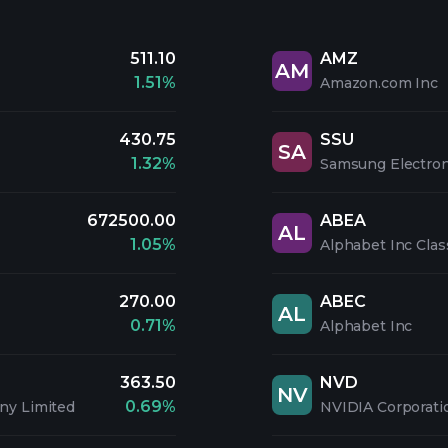
511.10
AMZ
AM
1.51%
Amazon.com Inc
430.75
SSU
SA
1.32%
Samsung Electroni
672500.00
ABEA
AL
1.05%
Alphabet Inc Clas
270.00
ABEC
AL
0.71%
Alphabet Inc
363.50
NVD
NV
0.69%
ny Limited
NVIDIA Corporati