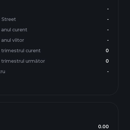
-
l Street
-
 anul curent
-
anul viitor
-
trimestrul curent
0
 trimestrul următor
0
tru
-
0.00