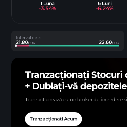
1 Lună
6 Luni
-3.54%
-6.24%
Interval de zi
21.80
22.60
EUR
EUR
Tranzacționați Stocuri
+ Dublați-vă depozitel
Tranzacționează cu un broker de încredere și
Tranzacționați Acum