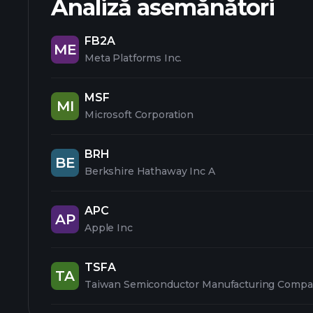
Analiză asemănători
FB2A
ME
Meta Platforms Inc.
MSF
MI
Microsoft Corporation
BRH
BE
Berkshire Hathaway Inc A
APC
AP
Apple Inc
TSFA
TA
Taiwan Semiconductor Manufacturing Compa