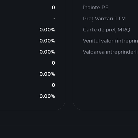
0
Înainte PE
-
Preț Vânzări TTM
0.00%
Carte de preț MRQ
0.00%
Venitul valorii întreprin
0.00%
Valoarea întreprinder
0
0.00%
0
0.00%