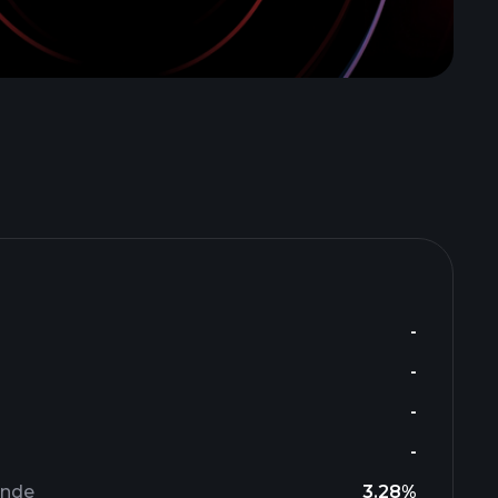
-
-
-
-
ende
3.28%