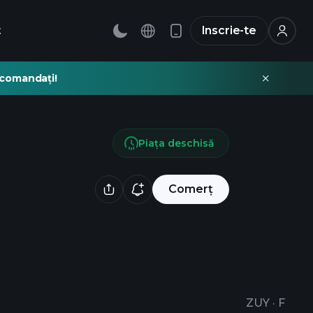
t
Inscrie-te
recomandați!
Piața deschisă
Comerț
ZUY
·
F