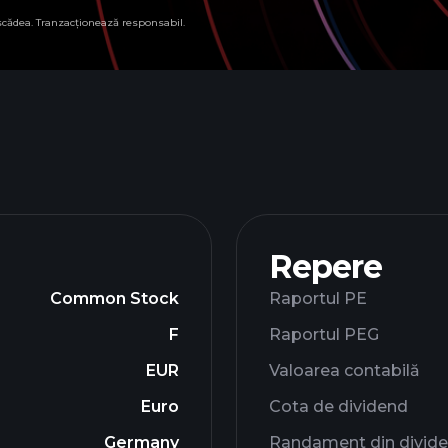
 scădea. Tranzacționează responsabil.
Repere
Common Stock
Raportul PE
F
Raportul PEG
EUR
Valoarea contabilă
Euro
Cota de dividend
Germany
Randament din divid