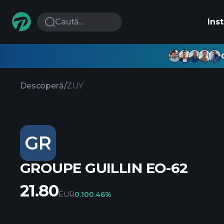
Caută...
Ins
Descoperă
/
ZUY
GR
GROUPE GUILLIN EO-62
21.80
EUR
0.10
0.46%