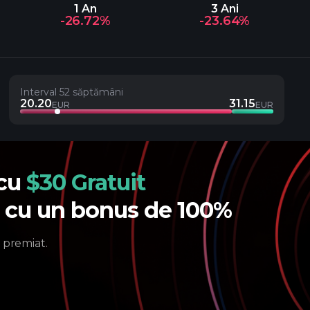
1 An
3 Ani
-26.72%
-23.64%
Interval 52 săptămâni
20.20
31.15
EUR
EUR
 cu
$30 Gratuit
e cu un bonus de 100%
 premiat.