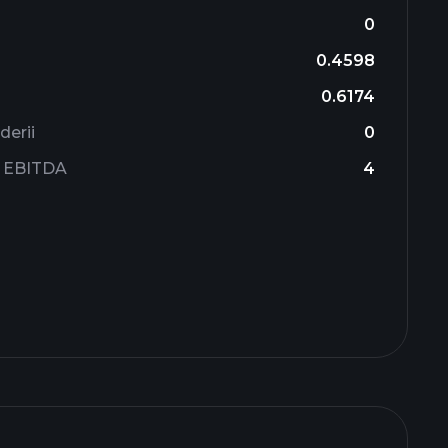
0
0.4598
0.6174
derii
0
ii EBITDA
4