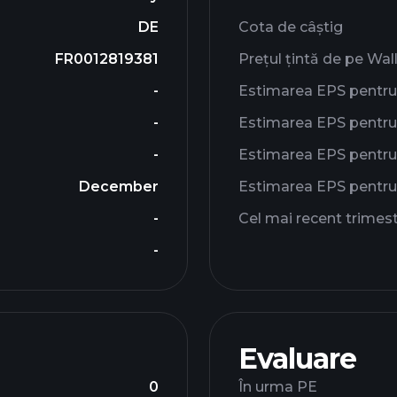
DE
Cota de câștig
FR0012819381
Prețul țintă de pe Wal
-
Estimarea EPS pentru
-
Estimarea EPS pentru 
-
Estimarea EPS pentru 
December
Estimarea EPS pentru
-
Cel mai recent trimes
-
Evaluare
0
În urma PE