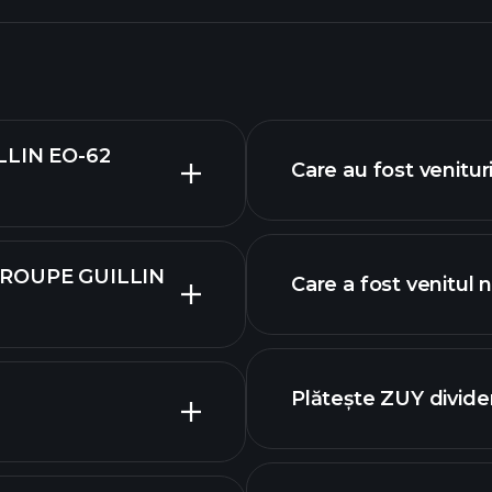
ILLIN EO-62
Care au fost venitur
r GROUPE GUILLIN
Care a fost venitul 
financiare ZUY
Plătește ZUY divid
rapoartele financi