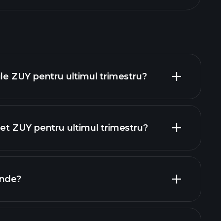
ile ZUY pentru ultimul trimestru?
net ZUY pentru ultimul trimestru?
rapoartele
ende?
are ZUY