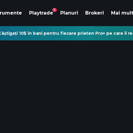
1
trumente
Playtrade
Planuri
Brokeri
Mai mul
Câștigați 10$ în bani pentru fiecare prieten Pro+ pe care îl 