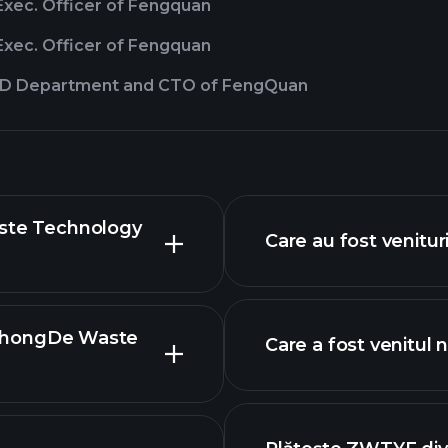
Exec. Officer of Fengquan
Exec. Officer of Fengquan
&D Department and CTO of FengQuan
aste Technology
Care au fost venitu
r ZhongDe Waste
Care a fost venitul
financiare ZWTYF
avansat