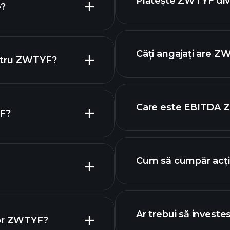
Plătește ZWTYF di
e?
rapoartele financi
ac
Câți angajați are 
entru ZWTYF?
graficul
Care este EBITDA
YF?
cei mai mari ang
Cum să cumpăr acț
acțiuni
Ar trebui să invest
lor ZWTYF?