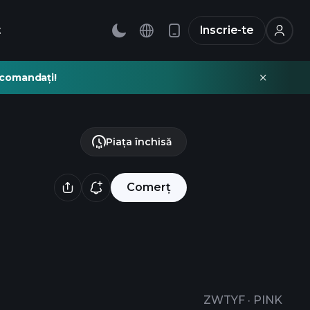
t
Inscrie-te
recomandați!
Piața închisă
Comerț
ZWTYF
·
PINK