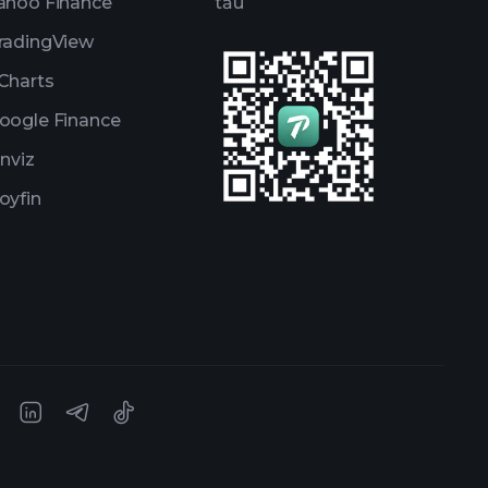
ahoo Finance
tău
radingView
Charts
oogle Finance
inviz
oyfin