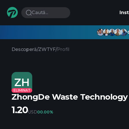
Caută...
Ins
Descoperă
/
ZWTYF
/
Profil
ZH
ELIMINAT
ZhongDe Waste Technology
1.20
USD
0
0.00%