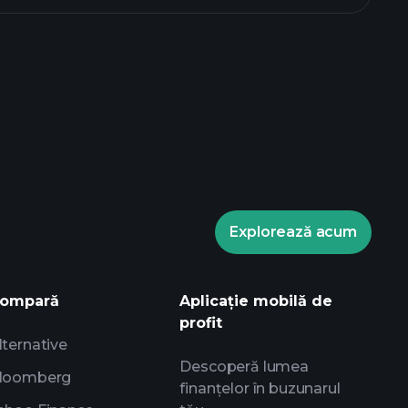
ele Playtrade
broker
informații zilnice de piață
Explorează acum
ale experților
e miliardarilor
ompară
Aplicație mobilă de
profit
lternative
Descoperă lumea
loomberg
finanțelor în buzunarul