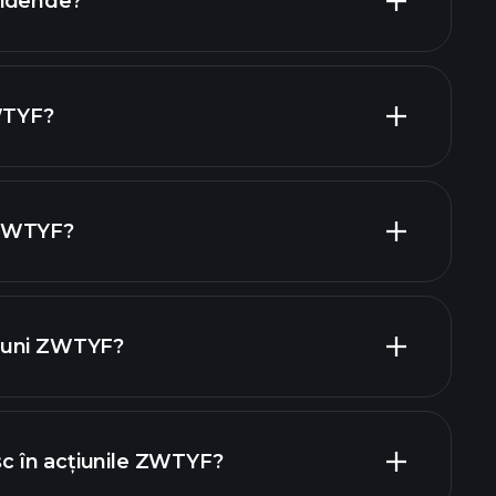
vidende?
are ZWTYF
țiuni cu dividende mari
ZWTYF?
 ZWTYF?
ajatori
iuni ZWTYF?
rapoartele financiare
esc în acțiunile ZWTYF?