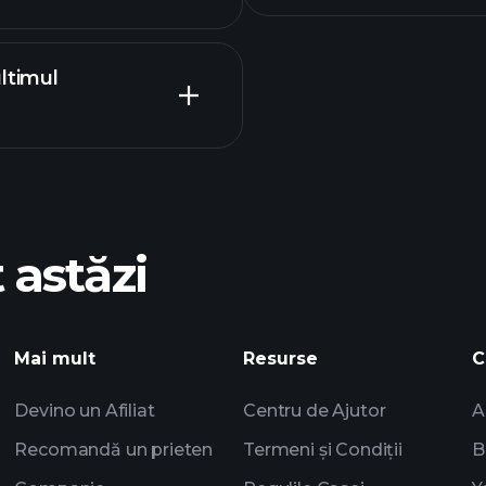
ltimul
calendarului
Turne
recomandat
 astăzi
Turneele Playtrade
alimentate de AI
Portofoliil
Mai mult
Resurse
C
Devino un Afiliat
Centru de Ajutor
A
Recomandă un prieten
Termeni și Condiții
B