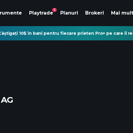
1
trumente
Playtrade
Planuri
Brokeri
Mai mul
Câștigați 10$ în bani pentru fiecare prieten Pro+ pe care îl 
 AG