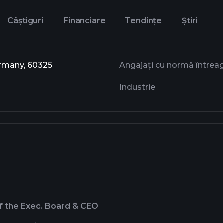
Câștiguri
Financiare
Tendințe
Știri
ermany, 60325
Angajați cu normă întrea
Industrie
f the Exec. Board & CEO