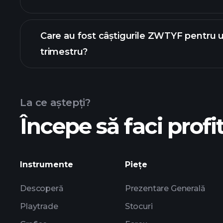
Care au fost câștigurile ZWTYF pentru u
trimestru?
de câștiguri
La ce aștepți?
Începe să faci profit
câștigurile ZWTYF
Instrumente
Piețe
Descoperă
Prezentare Generală
Playtrade
Stocuri