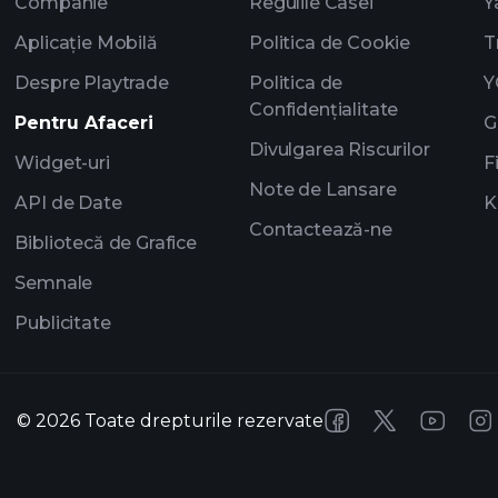
Companie
Regulile Casei
Y
Aplicație Mobilă
Politica de Cookie
T
Despre Playtrade
Politica de
Y
Confidențialitate
Pentru Afaceri
G
Divulgarea Riscurilor
Widget-uri
F
Note de Lansare
API de Date
K
Contactează-ne
Bibliotecă de Grafice
Semnale
Publicitate
©
2026
Toate drepturile rezervate