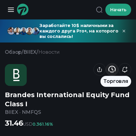
Начать
Заработайте 10$ наличными за
каждого друга Pro+, на которого
вы сослались!
Обзор
/
BIIEX
/
Новости
Торговля
Brandes International Equity Fund
Class I
BIIEX
·
NMFQS
31.46
USD
0.36
1.16%