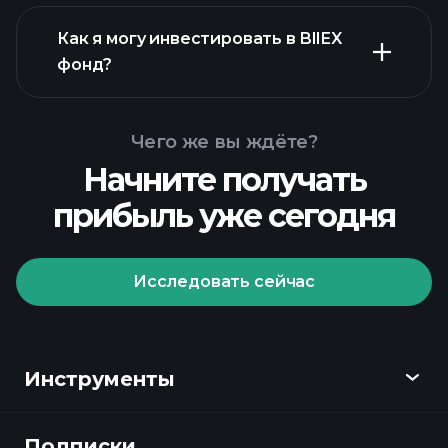
Как я могу инвестировать в BIIEX
фонд?
Чего же вы ждёте?
Начните получать
прибыль уже сегодня
Исследовать сейчас
Playtrade
Tournaments
рекомендуемого брокера
Инструменты
Подписки
Обзор