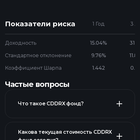
Показатели риска
1 Год
3 Л
Доходность
15.04%
31.3
Стандартное отклонение
9.76%
11.8
Коэффициент Шарпа
1.442
0.7
Частые вопросы
Что такое CDDRX фонд?
Какова текущая стоимость CDDRX