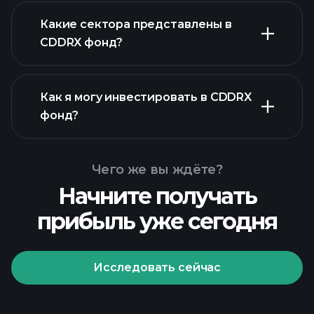
CDDRX фонд
Какие сектора представлены в
активов CDDRX фонд
CDDRX фонд?
Как я могу инвестировать в CDDRX
фонд?
Чего же вы ждёте?
Начните получать
прибыль уже сегодня
Исследовать сейчас
Playtrade
Tournaments
рекомендуемого брокера