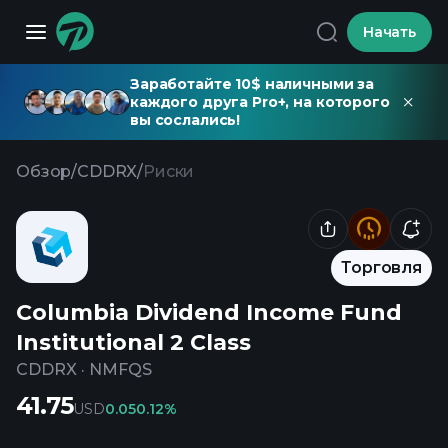
Начать
Заработайте 10$ наличными за
каждого друга Pro+, на которого
вы сослались!
Обзор
/
CDDRX
/
Риски
Торговля
Columbia Dividend Income Fund
Institutional 2 Class
CDDRX
·
NMFQS
41.75
USD
0.05
0.12%