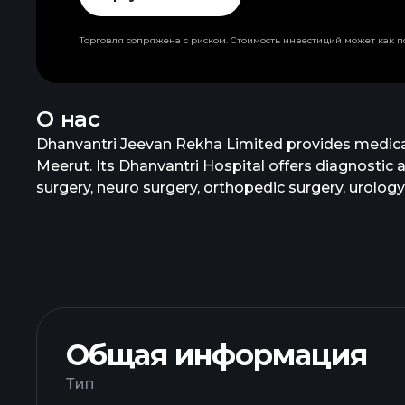
Торговля сопряжена с риском. Стоимость инвестиций может как по
О нас
Dhanvantri Jeevan Rekha Limited provides medical 
Meerut. Its Dhanvantri Hospital offers diagnostic a
surgery, neuro surgery, orthopedic surgery, urology
other diagnostic services. The company also operate
problems, such as mastalgias, mastopathies, breast 
examinations. Dhanvantri Jeevan Rekha Limited was
Общая информация
Тип