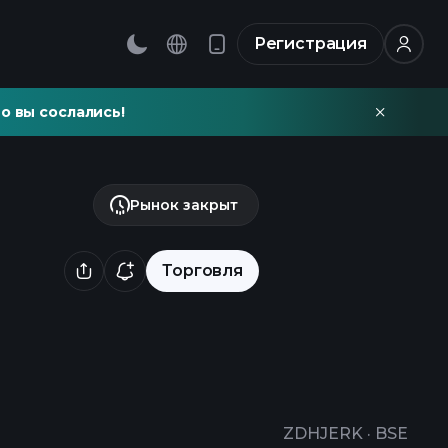
Регистрация
о вы сослались!
Рынок закрыт
Торговля
ZDHJERK
·
BSE