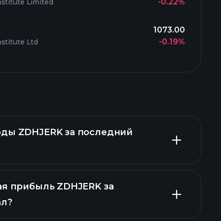
-0.22%
stitute Limited
1073.00
-0.19%
stitute Ltd
оды ZDHJERK за последний
ая прибыль ZDHJERK за
ал?