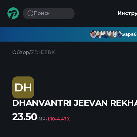
Поиск...
Инстр
Зараб
Обзор
/
ZDHJERK
DH
DHANVANTRI JEEVAN REKHA
23.50
INR
-1.10
-4.47%