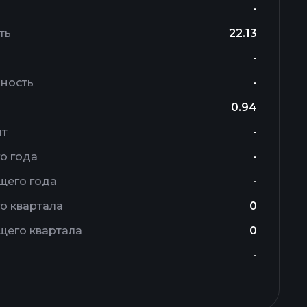
-
ть
22.13
-
ность
-
0.94
ит
-
о года
-
щего года
-
о квартала
0
щего квартала
0
-