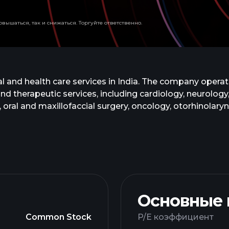
вышаться, так и снижаться. Торгуйте ответственно.
and health care services in India. The company operate
nd therapeutic services, including cardiology, neurology
, oral and maxillofaccial surgery, oncology, otorhinolar
s intensive coronary care units and intensive care units.
lumps, and breast cancer, as well as screening for early
 founded in 1993 and is based in Meerut, India.
Основные
Common Stock
P/E коэффициент