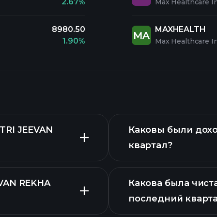
2.67%
Max Healthcare In
8980.50
MAXHEALTH
MA
1.90%
Max Healthcare In
TRI JEEVAN
Каковы были дох
квартал?
EVAN REKHA
Какова была чист
последний кварт
расширенном