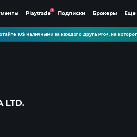
1
ументы
Playtrade
Подписки
Брокеры
Еще
отайте 10$ наличными за каждого друга Pro+, на которог
 LTD.