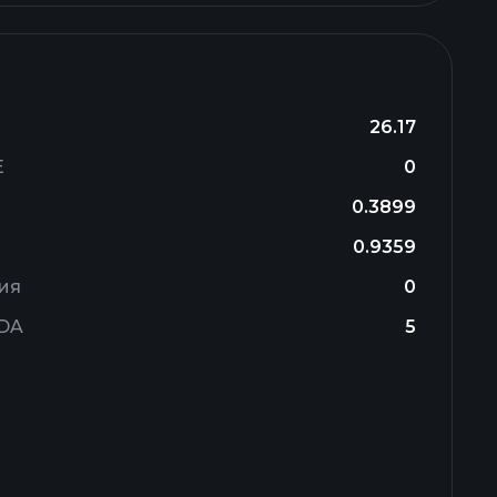
26.17
E
0
0.3899
0.9359
ия
0
TDA
5