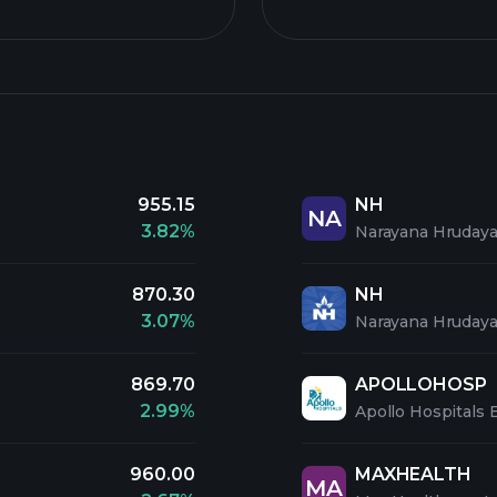
955.15
NH
NA
3.82%
Narayana Hrudaya
870.30
NH
3.07%
Narayana Hrudayal
869.70
APOLLOHOSP
2.99%
Apollo Hospitals 
960.00
MAXHEALTH
MA