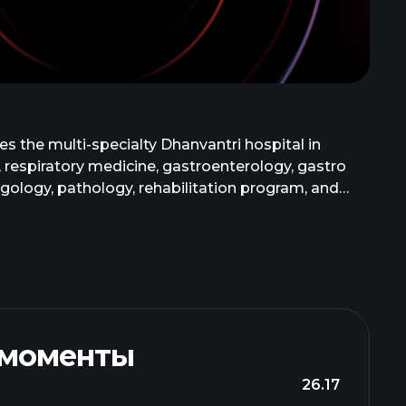
s the multi-specialty Dhanvantri hospital in
, respiratory medicine, gastroenterology, gastro
yngology, pathology, rehabilitation program, and
 In addition, it offers services for various breast
 breast cancers and training for self-
 моменты
26.17