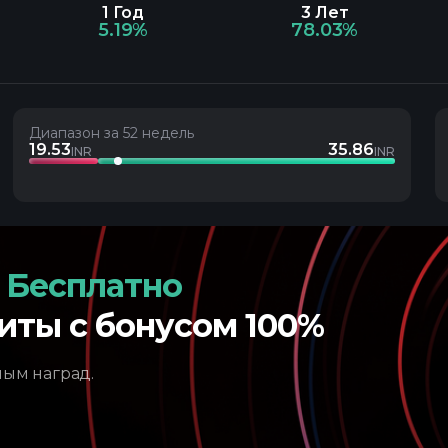
1 Год
3 Лет
5.19%
78.03%
Диапазон за 52 недель
19.53
35.86
INR
INR
 Бесплатно
иты с бонусом 100%
ным наград.