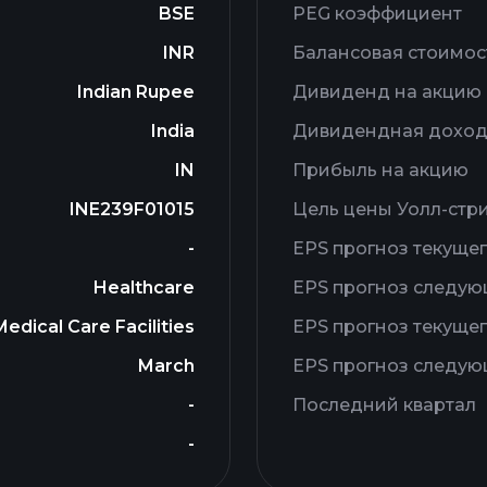
BSE
PEG коэффициент
INR
Балансовая стоимос
Indian Rupee
Дивиденд на акцию
India
Дивидендная доход
IN
Прибыль на акцию
INE239F01015
Цель цены Уолл-стр
-
EPS прогноз текущег
Healthcare
EPS прогноз следую
Medical Care Facilities
EPS прогноз текущег
March
EPS прогноз следую
-
Последний квартал
-