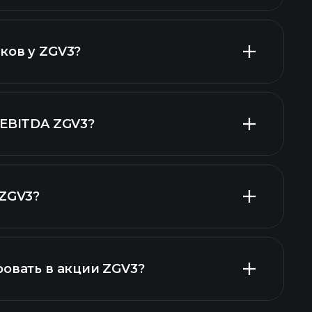
ах ZGV3
акций
ков у ZGV3?
дендами
 EBITDA ZGV3?
тодателей
 ZGV3?
ах ZGV3
ровать в акции ZGV3?