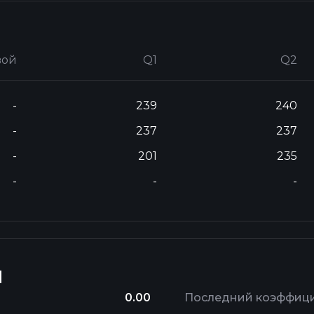
вой
Q1
Q2
-
239
240
-
237
237
-
201
235
-
-
-
ы
0.00
Последний коэффици