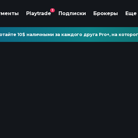
1
ументы
Playtrade
Подписки
Брокеры
Еще
отайте 10$ наличными за каждого друга Pro+, на которог