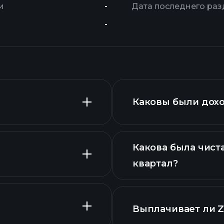
и
-
Дата последнего ра
-
Каковы были дохо
Какова была чист
квартал?
асширенном
Выплачивает ли 