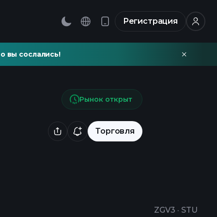
Регистрация
о вы сослались!
Рынок открыт
Торговля
ZGV3
·
STU