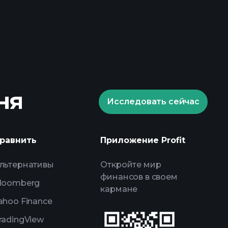
aments
рекомендуемого
ня
Исследовать сейчас
rade Tournaments
равнить
Приложение Profit
ным анализам, powered by AI
списки для
льтернативы
Откройте мир
финансов в своем
портфелями миллиардера
loomberg
кармане
ahoo Finance
radingView