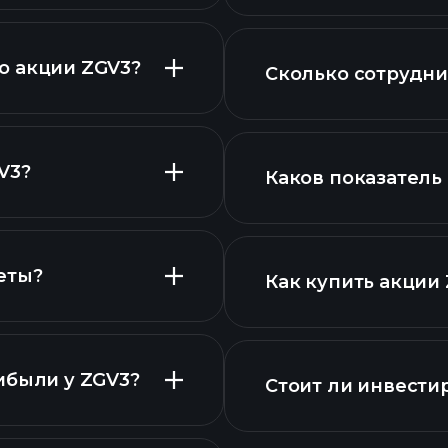
финансовых отчет
о акции ZGV3?
Сколько сотрудни
с высокими диви
V3?
Каков показатель
крупнейших рабо
исок акций
еты?
Как купить акции
вые отчеты ZGV3
финансовых отчет
ибыли у ZGV3?
Стоит ли инвести