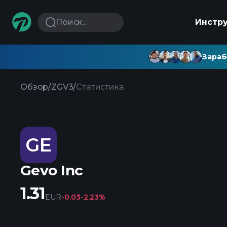
Поиск...
Инстр
Зараб
Обзор
/
ZGV3
/
Статистика
GE
Gevo Inc
1.31
EUR
-0.03
-2.23%