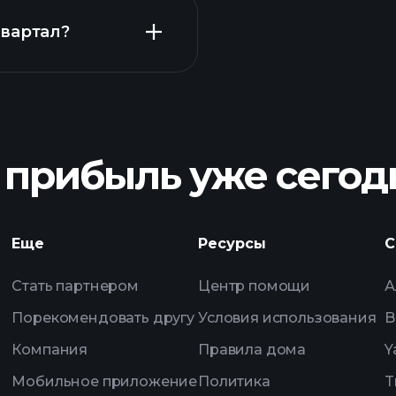
квартал?
Playtrade Tourn
брокера
 прибыль уже сегод
были ZGV3
Playt
Еще
Ресурсы
С
ежедневным рыноч
Стать партнером
Центр помощи
А
отслеживания
Порекомендовать другу
Условия использования
B
Компания
Правила дома
Y
Мобильное приложение
Политика
T