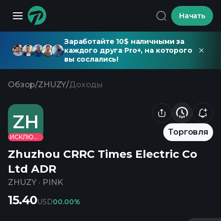
Начать
Заработайте 10$ наличными за
каждого друга Pro+, на которого
вы сослались!
Обзор
/
ZHUZY
/
Доходы
ZH
Торговля
ИСКЛЮЧЕНО
Zhuzhou CRRC Times Electric Co
Ltd ADR
ZHUZY
·
PINK
15.40
USD
0
0.00%