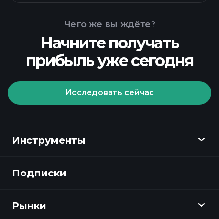
Чего же вы ждёте?
Начните получать
прибыль уже сегодня
Playtrade
Tournaments
рекомендуемого брокера
Исследовать сейчас
Инструменты
Playtrade Tournaments
Подписки
Обзор
ежедневным рыночным
анализам, powered by AI
Playtrade
списки для
Рынки
отслеживания
Графики