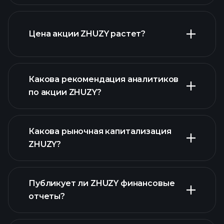
Цена акции ZHUZY растет?
расширенном графике
Какова рекомендация аналитиков
по акции ZHUZY?
ZHUZY графике
Какова рыночная капитализация
ZHUZY?
Публикует ли ZHUZY финансовые
наш список акций
отчеты?