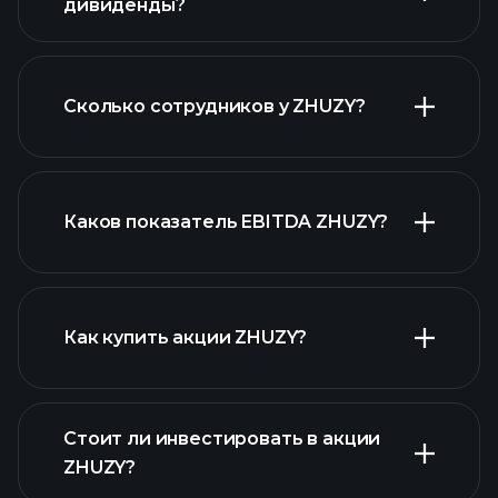
дивиденды?
отчетах ZHUZY
Сколько сотрудников у ZHUZY?
финансовых отчетах ZHUZY
акций с высокими дивидендами
Каков показатель EBITDA ZHUZY?
крупнейших работодателей
Как купить акции ZHUZY?
Стоит ли инвестировать в акции
финансовых
ZHUZY?
отчетах ZHUZY