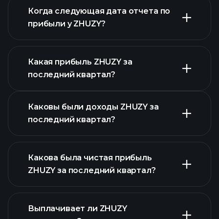
финансовые отчеты ZHUZY
Когда следующая дата отчета по
прибыли у ZHUZY?
Какая прибыль ZHUZY за
Календарем
последний квартал?
отчетности
Каковы были доходы ZHUZY за
последний квартал?
Какова была чистая прибыль
ZHUZY за последний квартал?
прибыли ZHUZY
Выплачивает ли ZHUZY
финансовых