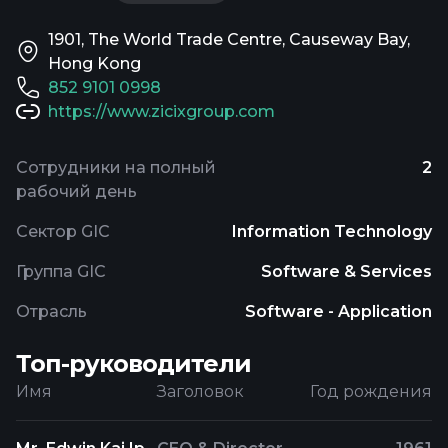
1901, The World Trade Centre, Causeway Bay,
Hong Kong
852 9101 0998
https://www.zicixgroup.com
Сотрудники на полный
2
рабочий день
Сектор GIC
Information Technology
Группа GIC
Software & Services
Отрасль
Software - Application
Топ-руководители
Имя
Заголовок
Год рождения