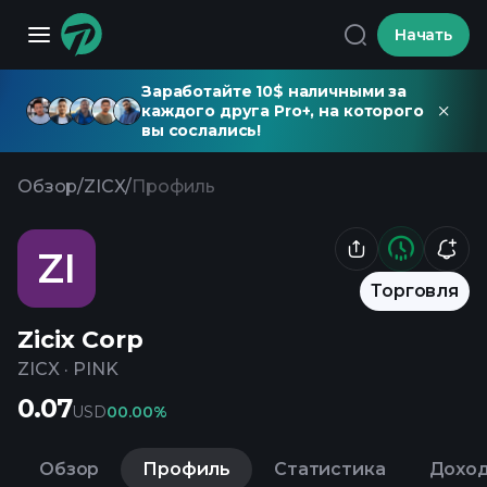
Начать
Заработайте 10$ наличными за
каждого друга Pro+, на которого
вы сослались!
Обзор
/
ZICX
/
Профиль
ZI
Торговля
Zicix Corp
ZICX
·
PINK
0.07
USD
0
0.00%
Обзор
Профиль
Статистика
Дохо