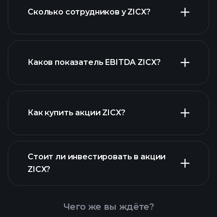
Сколько сотрудников у ZICX?
финансовых отчетах ZICX
акций с высокими
дивидендами
Каков показатель EBITDA ZICX?
крупнейших
работодателей
Как купить акции ZICX?
Стоит ли инвестировать в акции
финансовых отчетах ZICX
ZICX?
Чего же вы ждёте?