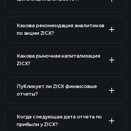
Какова рекомендация аналитиков
по акции ZICX?
ZICX графике
Какова рыночная капитализация
ZICX?
Публикует ли ZICX финансовые
наш список
отчеты?
акций
финансовые отчеты ZICX
Когда следующая дата отчета по
прибыли у ZICX?