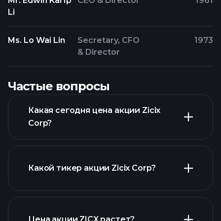
Mr. Edwin Kai Ip
CEO & Director
1961
Li
Ms. Lo Wai Lin
Secretary, CFO
1973
& Director
Частые вопросы
Какая сегодня цена акции Zicix
Corp?
Какой тикер акции Zicix Corp?
расширенном
графике
Цена акции ZICX растет?