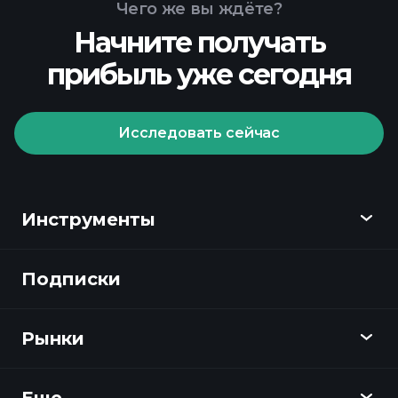
Чего же вы ждёте?
Начните получать
прибыль уже сегодня
Playtrade
Tournaments
рекомендуемого брокера
Исследовать сейчас
Инструменты
Playtrade Tournaments
Подписки
Обзор
ежедневным рыночным
анализам, powered by AI
Playtrade
списки для
Рынки
отслеживания
Графики
портфелями миллиардера
Новости