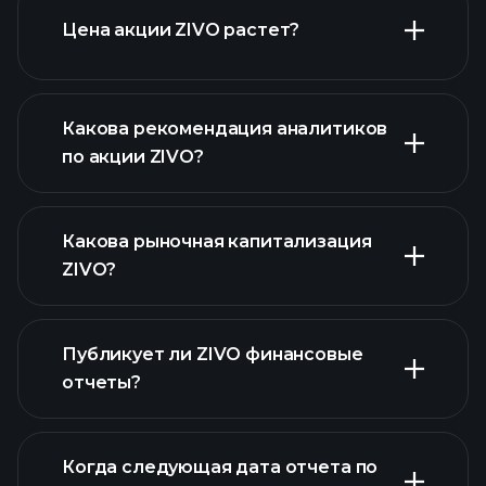
расширенном графике
Цена акции ZIVO растет?
Какова рекомендация аналитиков
по акции ZIVO?
ZIVO графике
Какова рыночная капитализация
ZIVO?
Публикует ли ZIVO финансовые
наш список акций
отчеты?
финансовые отчеты ZIVO
Когда следующая дата отчета по