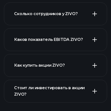
Сколько сотрудников у ZIVO?
финансовых отчетах ZIVO
акций с высокими
дивидендами
Каков показатель EBITDA ZIVO?
крупнейших
работодателей
Как купить акции ZIVO?
Стоит ли инвестировать в акции
финансовых отчетах ZIVO
ZIVO?