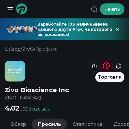
Начать
Заработайте 10$ наличными за
каждого друга Pro+, на которого
вы сослались!
Обзор
/
ZIVO
/
Профиль
Торговля
Zivo Bioscience Inc
ZIVO
·
NASDAQ
4.02
USD
0.02
0.50%
Обзор
Профиль
Статистика
Дохо