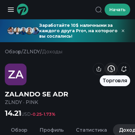
Начать
Заработайте 10$ наличными за
каждого друга Pro+, на которого
вы сослались!
Обзор
/
ZLNDY
/
Доходы
ZA
Торговля
ZALANDO SE ADR
ZLNDY
·
PINK
14.21
USD
-0.25
-1.73%
Обзор
Профиль
Статистика
Дохо