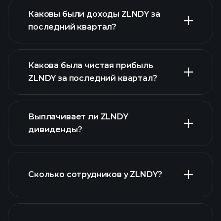
Каковы были доходы ZLNDY за
последний квартал?
Какова была чистая прибыль
ZLNDY за последний квартал?
прибыли ZLNDY
Выплачивает ли ZLNDY
финансовых
дивиденды?
отчетах ZLNDY
Сколько сотрудников у ZLNDY?
финансовых отчетах ZLNDY
акций с высокими дивидендами