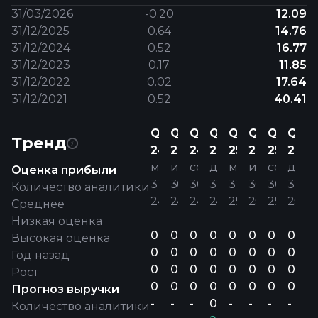
31/03/2026
-0.20
12.09
31/12/2025
0.64
14.76
31/12/2024
0.52
16.77
31/12/2023
0.17
11.85
31/12/2022
0.02
17.64
31/12/2021
0.52
40.41
Q1
Q2
Q3
Q4
Q1
Q2
Q3
Q4
Тренд
24
24
24
24
25
25
25
25
мар.
июн.
сент.
дек.
мар.
июн.
сент.
дек.
Оценка прибыли
31’
30’
30’
31’
31’
30’
30’
31’
Количество аналитики
24
24
24
24
25
25
25
25
Среднее
Низкая оценка
0
0
0
0
0
0
0
0
Высокая оценка
0
0
0
0
0
0
0
0
Год назад
0
0
0
0
0
0
0
0
Рост
0
0
0
0
0
0
0
0
Прогноз выручки
-
-
-
0.07
-
-
-
-
Количество аналитики