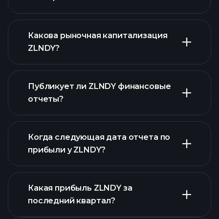
ZLNDY графике
Какова рыночная капитализация
ZLNDY?
Публикует ли ZLNDY финансовые
наш список акций
отчеты?
финансовые отчеты ZLNDY
Когда следующая дата отчета по
прибыли у ZLNDY?
Какая прибыль ZLNDY за
Календарем
последний квартал?
отчетности