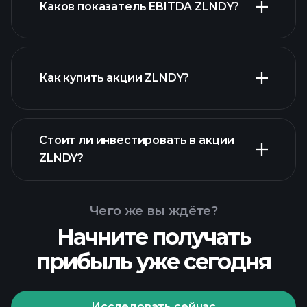
Каков показатель EBITDA ZLNDY?
крупнейших работодателей
Как купить акции ZLNDY?
Стоит ли инвестировать в акции
финансовых
ZLNDY?
отчетах ZLNDY
Чего же вы ждёте?
Начните получать
прибыль уже сегодня
Playtrade
Tournaments
рекомендуемого брокера
Исследовать сейчас