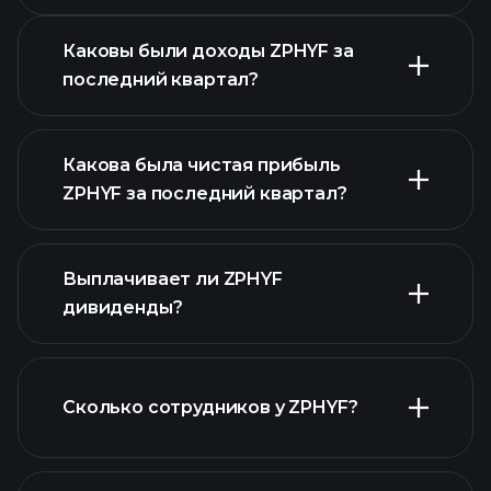
Каковы были доходы ZPHYF за
последний квартал?
Какова была чистая прибыль
ZPHYF за последний квартал?
прибыли ZPHYF
Выплачивает ли ZPHYF
финансовых отчетах ZPHYF
дивиденды?
Сколько сотрудников у ZPHYF?
финансовых отчетах ZPHYF
акций с высокими дивидендами