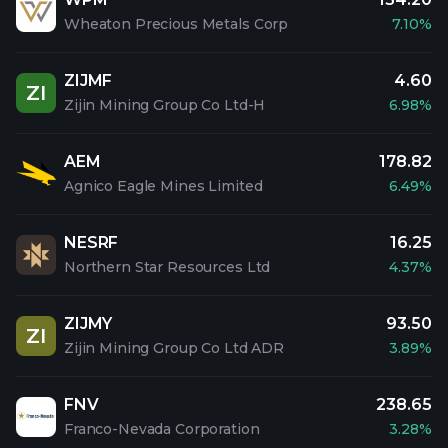
Wheaton Precious Metals Corp
7.10%
ZIJMF
4.60
ZI
Zijin Mining Group Co Ltd-H
6.98%
AEM
178.82
Agnico Eagle Mines Limited
6.49%
NESRF
16.25
Northern Star Resources Ltd
4.37%
ZIJMY
93.50
ZI
Zijin Mining Group Co Ltd ADR
3.89%
FNV
238.65
Franco-Nevada Corporation
3.28%