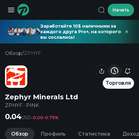
Начать
Заработайте 10$ наличными за
каждого друга Pro+, на которого
вы сослались!
Обзор
/
ZPHYF
Торговля
Zephyr Minerals Ltd
ZPHYF
·
PINK
0.04
USD
-0.00
-0.79%
Обзор
Профиль
Статистика
Дохо