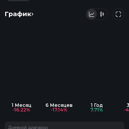
График
1 Месяц
6 Месяцев
1 Год
-16.22%
-17.14%
7.71%
-
Дневной диапазон