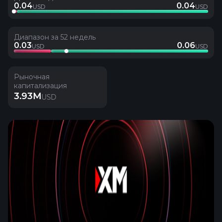
0.04
0.04
USD
USD
Диапазон за 52 недель
0.03
0.06
USD
USD
Рыночная
капитализация
3.93M
USD