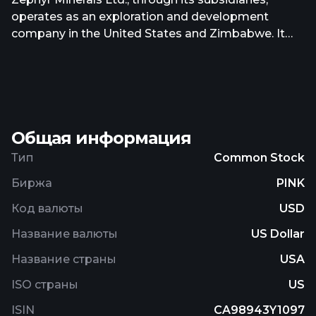
operates as an exploration and development
company in the United States and Zimbabwe. It
explores for gold, base metals, and lithium
deposits. Its principal exploration asset is the
100%-owned Dawson gold property comprising 57
contiguous unpatented lode mining claims, eight
patented lode mining claims, and two patented
Общая информация
placer claims covering approximately 1,249 acres
located in Fremont County, Colorado. Zephyr
Тип
Common Stock
Minerals Ltd. was incorporated in 2010 and is
Биржа
PINK
headquartered in Halifax, Canada.
Код валюты
USD
Название валюты
US Dollar
Название страны
USA
ISO страны
US
ISIN
CA98943Y1097