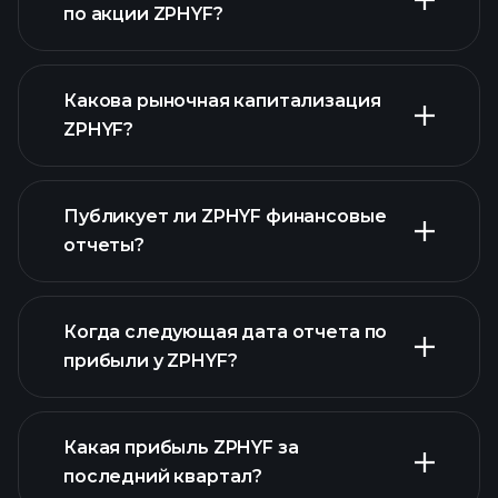
по акции ZPHYF?
ZPHYF графике
Какова рыночная капитализация
ZPHYF?
Публикует ли ZPHYF финансовые
наш список акций
отчеты?
финансовые отчеты ZPHYF
Когда следующая дата отчета по
прибыли у ZPHYF?
Какая прибыль ZPHYF за
Календарем
последний квартал?
отчетности