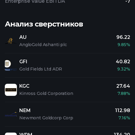
Enterprise Value EBITDA
-7
Анализ сверстников
AU
96.22
AngloGold Ashanti plc
9.85%
GFI
40.82
Gold Fields Ltd ADR
9.32%
KGC
27.64
Kinross Gold Corporation
7.88%
NEM
112.98
Newmont Goldcorp Corp
7.16%
WPM
134.20