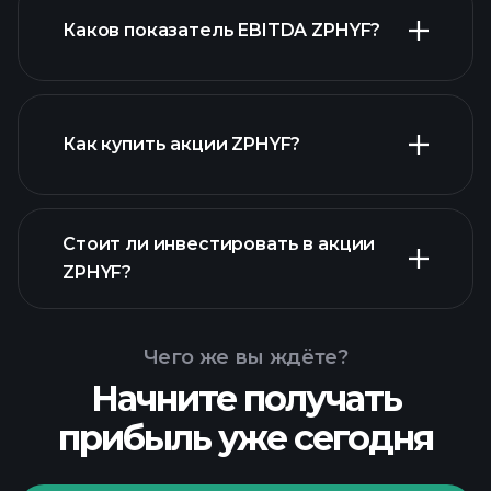
Каков показатель EBITDA ZPHYF?
крупнейших
работодателей
Как купить акции ZPHYF?
Стоит ли инвестировать в акции
финансовых отчетах
ZPHYF?
ZPHYF
Чего же вы ждёте?
Начните получать
прибыль уже сегодня
Playtrade
Tournaments