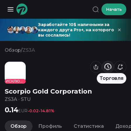
Начать
Заработайте 10$ наличными за
каждого друга Pro+, на которого
вы сослались!
Обзор
/
ZS3A
Торговля
ИСКЛЮЧЕНО
Scorpio Gold Corporation
ZS3A
·
STU
0.14
EUR
-0.02
-14.81%
Обзор
Профиль
Статистика
Дохо