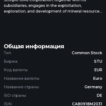
subsidiaries, engages in the exploitation,
exploration, and development of mineral resource
properties in the United States. It primarily
explores for gold and silver deposits. The company
holds 100% interests in the Mineral Ridge gold
project covering an area of 5,617 hectares located
in Esmeralda County, Nevada; and Goldwedge
Общая информация
property that covers an area of 726 hectares
located in Manhattan, Nevada. The company is
Тип
Common Stock
based in Vancouver, Canada.
Биржа
STU
Код валюты
EUR
Название валюты
Euro
Название страны
Germany
ISO страны
DE
ISIN
CA80918M2031