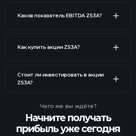
Каков показатель EBITDA ZS3A?
крупнейших
работодателей
Как купить акции ZS3A?
Стоит ли инвестировать в акции
финансовых отчетах
ZS3A?
ZS3A
Чего же вы ждёте?
Начните получать
прибыль уже сегодня
Playtrade
Tournaments