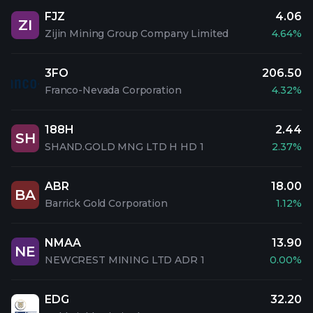
FJZ
4.06
ZI
Zijin Mining Group Company Limited
4.64%
3FO
206.50
Franco-Nevada Corporation
4.32%
188H
2.44
SH
SHAND.GOLD MNG LTD H HD 1
2.37%
ABR
18.00
BA
Barrick Gold Corporation
1.12%
NMAA
13.90
NE
NEWCREST MINING LTD ADR 1
0.00%
EDG
32.20