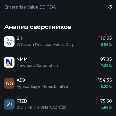
Enterprise Value EBITDA
-3
Анализ сверстников
SII
116.65
Wheaton Precious Metals Corp
8.56%
NMM
97.85
Newmont Corporation
7.28%
AE9
154.55
AG
Agnico Eagle Mines Limited
6.22%
FJZB
75.50
ZI
ZIJIN MIN.H UNSP.ADR/20
4.86%