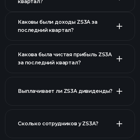
квартал?
отчетности
Каковы были доходы ZS3A за
последний квартал?
Какова была чистая прибыль ZS3A
за последний квартал?
прибыли ZS3A
Выплачивает ли ZS3A дивиденды?
финансовых отчетах ZS3A
Сколько сотрудников у ZS3A?
финансовых отчетах ZS3A
акций с высокими
дивидендами