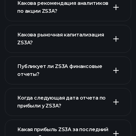
Какова рекомендация аналитиков
по акции ZS3A?
ZS3A графике
Какова рыночная капитализация
ZS3A?
Публикует ли ZS3A финансовые
наш список акций
отчеты?
финансовые отчеты ZS3A
Когда следующая дата отчета по
прибыли у ZS3A?
Какая прибыль ZS3A за последний
Календарем