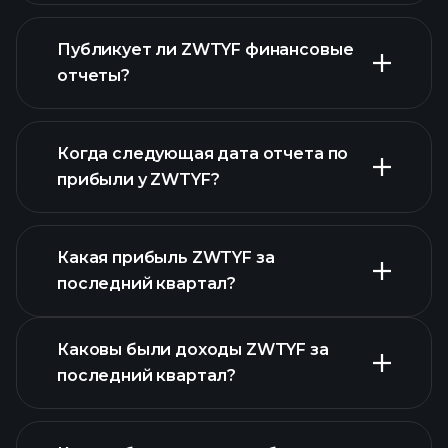
Публикует ли ZWTYF финансовые
наш список акций
отчеты?
финансовые отчеты ZWTYF
Когда следующая дата отчета по
прибыли у ZWTYF?
Какая прибыль ZWTYF за
Календарем
последний квартал?
отчетности
Каковы были доходы ZWTYF за
последний квартал?