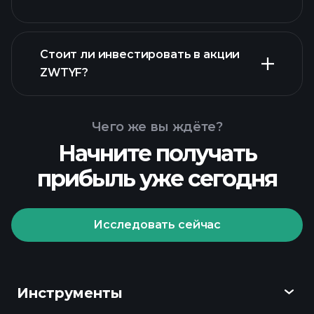
Стоит ли инвестировать в акции
финансовых
ZWTYF?
отчетах ZWTYF
Чего же вы ждёте?
Начните получать
прибыль уже сегодня
Playtrade
Tournaments
рекомендуемого брокера
Исследовать сейчас
Инструменты