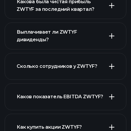
Какова была чистая прибыль
ZWTYF за последний квартал?
прибыли ZWTYF
Выплачивает ли ZWTYF
финансовых отчетах ZWTYF
дивиденды?
финансовых отчетах ZWTYF
Сколько сотрудников у ZWTYF?
акций с высокими дивидендами
Каков показатель EBITDA ZWTYF?
крупнейших работодателей
Как купить акции ZWTYF?