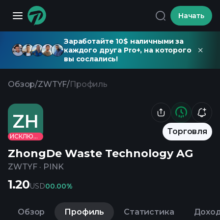
Начать
Заработайте 10$ наличными за
каждого друга Pro+, на которого
вы сослались!
Обзор
/
ZWTYF
/
Профиль
ZH
Торговля
ИСКЛЮЧЕНО
ZhongDe Waste Technology AG
ZWTYF
·
PINK
1.20
USD
0
0.00%
Обзор
Профиль
Статистика
Дохо