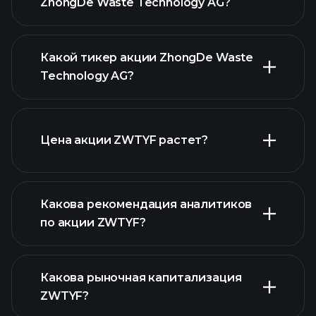
ZhongDe Waste Technology AG?
Какой тикер акции ZhongDe Waste
Technology AG?
расширенном
Цена акции ZWTYF растет?
графике
Какова рекомендация аналитиков
по акции ZWTYF?
ZWTYF графике
Какова рыночная капитализация
ZWTYF?