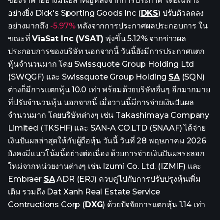
ของราคาอย่างมีนัยสำคัญหลังจากการประกาศ โดยเฉพาะ
อย่างยิ่ง Dick's Sporting Goods Inc (
DKS
) ปรับตัวลดลง
อย่างมากถึง
-5.97%
หลังจากการประกาศผลประกอบการ ใน
ขณะที่
ViaSat Inc (VSAT)
พุ่งขึ้น 5.12% จากข่าวผล
ประกอบการของบริษัท นอกจากนี้ วันนี้ยังมีการประกาศแตก
หุ้นจำนวนมาก โดย Swissquote Group Holding Ltd
(SWQGF) และ Swissquote Group Holding
SA
(SQN)
ต่างก็มีการแตกหุ้น 10.0 เท่า พร้อมด้วยบริษัทอื่นๆ อีกมากมาย
ที่ปรับจำนวนหุ้น นอกจากนี้ เมื่อวานนี้มีการจ่ายเงินปันผล
จำนวนมาก โดยบริษัทต่างๆ เช่น Takashimaya Company
Limited (TKSHF) และ SAN-A CO.LTD (SNAAF) ได้จ่าย
เงินปันผลล่าสุดให้กับผู้ถือหุ้น วันนี้ วันที่ 28 พฤษภาคม 2026
ยังคงมีแนวโน้มนี้อย่างต่อเนื่อง ด้วยการจ่ายเงินปันผลระลอก
ใหม่จากหน่วยงานต่างๆ เช่น Izumi Co. Ltd. (IZMIF) และ
Embraer
SA
ADR (ERJ) ควบคู่ไปกับการปรับปรุงหุ้นเพิ่ม
เติม รวมถึง Dat Xanh Real Estate Service
Contructions Corp (
DXG
) ด้วยปัจจัยการแตกหุ้น 1.14 เท่า