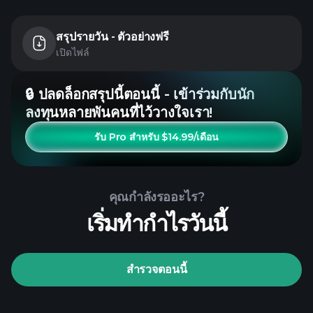
สรุปรายวัน - ตัวอย่างฟรี
เปิดไฟล์
🔒 ปลดล็อกสรุปนี้ตอนนี้ - เข้าร่วมกับนัก
ลงทุนหลายพันคนที่ไว้วางใจเรา!
รับ Pro สำหรับ $14.99/เดือน
คุณกำลังรออะไร?
เริ่มทำกำไรวันนี้
สำรวจตอนนี้