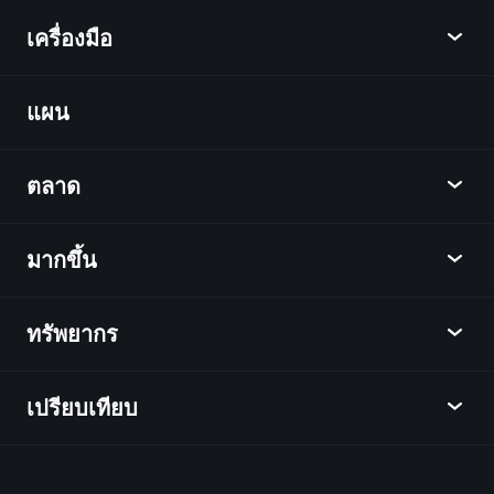
เครื่องมือ
แผน
ค้นพบ
Playtrade
ตลาด
ชาร์ต
ข่าว
มากขึ้น
ภาพรวม
ปฏิทิน
หุ้น
ทรัพยากร
ศูนย์กลางการเรียนรู้
เป็นพันธมิตร
ตลาดเงินตรา
บทสรุปรายสัปดาห์
แนะนำเพื่อน
ดัชนี
เปรียบเทียบ
ศูนย์ช่วยเหลือ
เดสก์ท็อป
บริษัท
ETFs
ข้อกำหนดและเงื่อนไข
แอปมือถือ
กองทุน
ทางเลือก