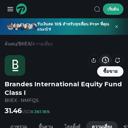
เริ่มต้น
รับเงินสด 10$ สำหรับทุกเพื่อน Pro+ ที่คุณ
แนะนำ!
ค้นพบ
/
BIIEX
/
ความเสี่ยง
ซื้อขาย
Brandes International Equity Fund
Class I
BIIEX
·
NMFQS
31.46
USD
0.36
1.16%
ภาพรวม
พื้นฐาน
โฮลดิ้งส์
ความเสี่ยง
ข่