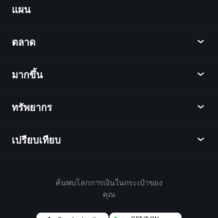
แผน
ค้นพบ
Playtrade
ตลาด
ชาร์ต
ข่าว
มากขึ้น
ภาพรวม
ปฏิทิน
หุ้น
ทรัพยากร
ศูนย์กลางการเรียนรู้
เป็นพันธมิตร
ตลาดเงินตรา
บทสรุปรายสัปดาห์
แนะนำเพื่อน
ดัชนี
เปรียบเทียบ
ศูนย์ช่วยเหลือ
เดสก์ท็อป
บริษัท
ETFs
ข้อกำหนดและเงื่อนไข
แอปมือถือ
กองทุน
ทางเลือก
กฎบ้าน
ค้นพบโลกการเงินในกระเป๋าของ
เกี่ยวกับเพลย์เทรด
สินค้า
Bloomberg
คุณ
นโยบายคุกกี้
สำหรับธุรกิจ
Yahoo Finance