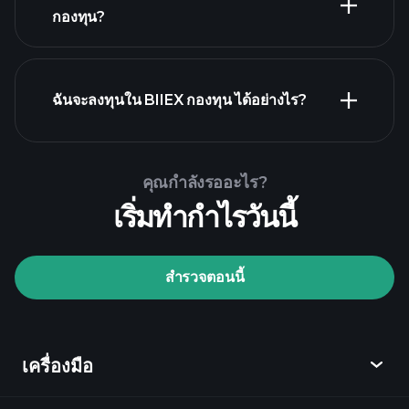
holdings
กองทุน?
ฉันจะลงทุนใน BIIEX กองทุน ได้อย่างไร?
คุณกำลังรออะไร?
เริ่มทำกำไรวันนี้
Playtrade Tournaments
สำรวจตอนนี้
โบรกเกอร์ที่แนะนำ
เครื่องมือ