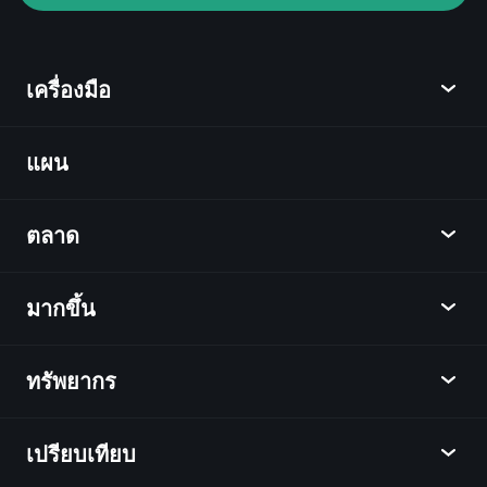
พอร์ตการลงทุนของมหาเศรษฐี
เครื่องมือ
แผน
ค้นพบ
Playtrade
ตลาด
ชาร์ต
ข่าว
มากขึ้น
ภาพรวม
ปฏิทิน
หุ้น
ทรัพยากร
ศูนย์กลางการเรียนรู้
เป็นพันธมิตร
ตลาดเงินตรา
บทสรุปรายสัปดาห์
แนะนำเพื่อน
ดัชนี
เปรียบเทียบ
ศูนย์ช่วยเหลือ
เดสก์ท็อป
บริษัท
ETFs