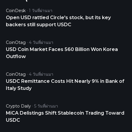
last 24 hours. It is currently trading on 41987 active
CoinDesk
1 วันที่ผ่านมา
market(s) with $3,919,747,662.94 traded over the
Open USD rattled Circle's stock, but its key
last 24 hours. More information can be found at
backers still support USDC
https://www.circle.com/en/usdc.
CoinOtag
4 วันที่ผ่านมา
USD Coin Market Faces 560 Billion Won Korea
Outflow
CoinOtag
4 วันที่ผ่านมา
USDC Remittance Costs Hit Nearly 9% in Bank of
Italy Study
Crypto Daily
5 วันที่ผ่านมา
MiCA Delistings Shift Stablecoin Trading Toward
USDC