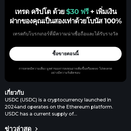
เทรด คริปโต ด้วย
$30 ฟรี
+ เพิ่มเงิน
ฝากของคุณเป็นสองเท่าด้วยโบนัส 100%
เทรดกับโบรกเกอร์ที่มีความน่าเชื่อถือและได้รับรางวัล
ซื้อขายตอนนี้
การเทรดมีความเสี่ยง มูลค่าของการลงทุนอาจเพิ่มขึ้นหรือลดลง โปรดเทรด
อย่างมีความรับผิดชอบ
เกี่ยวกับ
USDC (USDC) is a cryptocurrency launched in
2024and operates on the Ethereum platform.
USDC has a current supply of
71,983,488,148.59825023. The last known price of
ข่าวล่าสุด
USDC is 0.99977919 USD and is up -0.00 over the