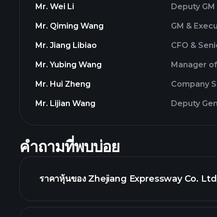
Mr. Wei Li
Deputy GM 
Mr. Qiming Wang
GM & Execu
Mr. Jiang Libiao
CFO & Seni
Mr. Yubing Wang
Manager of
Mr. Hui Zheng
Company S
Mr. Lijian Wang
Deputy Gen
คำถามที่พบบ่อย
ราคาหุ้นของ Zhejiang Expressway Co. Ltd ว