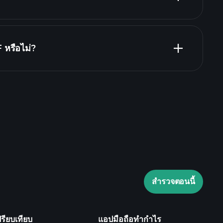
น ZHEXF
 หรือไม่?
Playtrade Tournaments
laytrade Tournaments
ข้อมูลตลาด
สำรวจตอนนี้
Watchlists
e Portfolios
ปรียบเทียบ
แอปมือถือทำกำไร