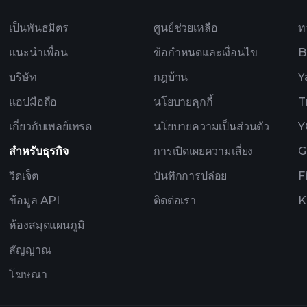
เป็นพันธมิตร
ศูนย์ช่วยเหลือ
ท
แนะนำเพื่อน
ข้อกำหนดและเงื่อนไข
B
บริษัท
กฎบ้าน
Y
แอปมือถือ
นโยบายคุกกี้
T
เกี่ยวกับเพลย์เทรด
นโยบายความเป็นส่วนตัว
Y
สำหรับธุรกิจ
การเปิดเผยความเสี่ยง
G
วิดเจ็ต
บันทึกการปล่อย
F
ข้อมูล API
ติดต่อเรา
K
ห้องสมุดแผนภูมิ
สัญญาณ
โฆษณา