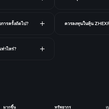
รายงานทางการเงิ
น
การครั้งถัดไป?
ควรลงทุนในหุ้น ZHEXF
โบรกเกอร์ที่แนะนำ
ทินผลประกอบการ
ท่าไหร่?
P
ที่ขับเคลื่อนด้วย AI
Billionair
มากขึ้น
ทรัพยากร
เ