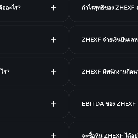
คืออะไร?
กำไรสุทธิของ ZHEXF สำ
ZHEXF จ่ายเงินปันผลหร
ะไร?
ZHEXF มีพนักงานกี่คน
EBITDA ของ ZHEXF ค
รายชื่อหุ้นของเรา
จะซื้อหุ้น ZHEXF ได้อย