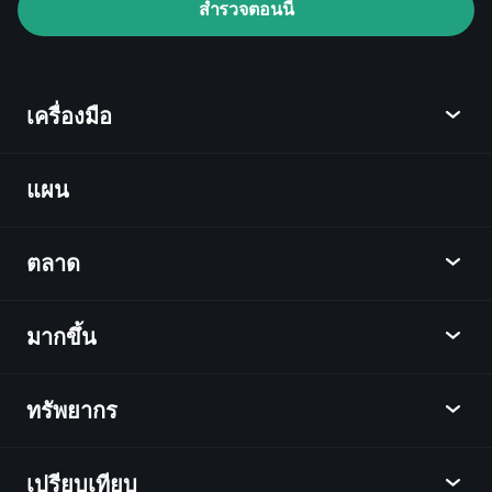
สำรวจตอนนี้
เครื่องมือ
Playtrade Tournaments
ข้อมูลตลาด
ที่ขับเคลื่อนด้วย AI
Watchlists
Billionaire
แผน
ค้นพบ
Portfolios
Playtrade
ตลาด
ชาร์ต
ข่าว
มากขึ้น
ภาพรวม
ปฏิทิน
หุ้น
ทรัพยากร
ศูนย์กลางการเรียนรู้
เป็นพันธมิตร
ตลาดเงินตรา
บทสรุปรายสัปดาห์
แนะนำเพื่อน
ดัชนี
เปรียบเทียบ
ศูนย์ช่วยเหลือ