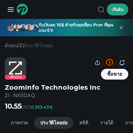
เริ่มต้น
รับเงินสด 10$ สำหรับทุกเพื่อน Pro+ ที่คุณ
แนะนำ!
ค้นพบ
/
ZI
/
ประวัติโดยย่อ
ซื้อขาย
เพิกถอน
ZoomInfo Technologies Inc
ZI
·
NASDAQ
10.55
USD
0.35
3.43%
ภาพรวม
ประวัติโดยย่อ
สถิติ
รายได้
การ