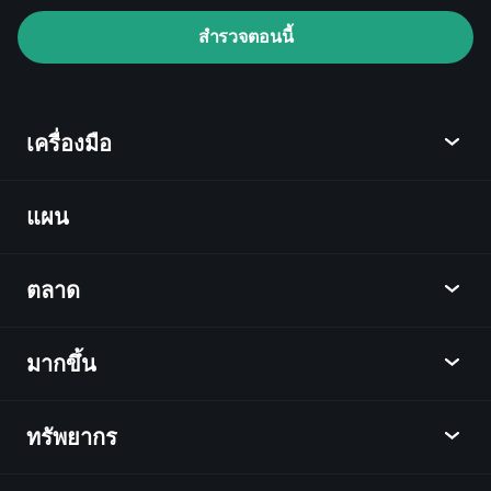
สำรวจตอนนี้
Playtrade Tournaments
ข้อมูลตลาด
เครื่องมือ
ที่ขับเคลื่อนด้วย AI
Watchlists
Billionaire
Portfolios
แผน
ค้นพบ
Playtrade
ตลาด
ชาร์ต
ข่าว
มากขึ้น
ภาพรวม
ปฏิทิน
หุ้น
ทรัพยากร
ศูนย์กลางการเรียนรู้
เป็นพันธมิตร
ตลาดเงินตรา
บทสรุปรายสัปดาห์
แนะนำเพื่อน