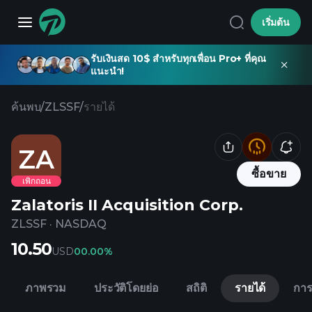
เริ่มต้น
รับเงินสด 10$ สำหรับทุกเพื่อน Pro+ ที่คุณ
แนะนำ!
ค้นพบ
/
ZLSSF
/
รายได้
ZA
ซื้อขาย
เพิกถอน
Zalatoris II Acquisition Corp.
ZLSSF
·
NASDAQ
10.50
USD
0
0.00%
ภาพรวม
ประวัติโดยย่อ
สถิติ
รายได้
การ