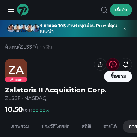
เริ่มต้น
รับเงินสด 10$ สำหรับทุกเพื่อน Pro+ ที่คุณ
แนะนำ!
ค้นพบ
/
ZLSSF
/
การเงิน
ZA
ซื้อขาย
เพิกถอน
Zalatoris II Acquisition Corp.
ZLSSF
·
NASDAQ
10.50
USD
0
0.00%
ภาพรวม
ประวัติโดยย่อ
สถิติ
รายได้
การ