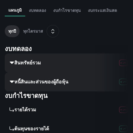
แผนภูมิ
งบทดลอง
งบกำไรขาดทุน
งบกระแสเงินสด
2
ธ
ทุกปี
ทุกไตรมาส
งบทดลอง
สินทรัพย์รวม
220.61M
หนี้สินและส่วนของผู้ถือหุ้น
-
-
งบกำไรขาดทุน
รายได้รวม
-
-
ต้นทุนของรายได้
-
-