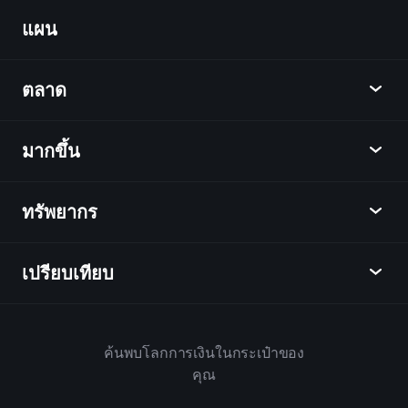
Portfolios
แผน
ค้นพบ
Playtrade
ตลาด
ชาร์ต
ข่าว
มากขึ้น
ภาพรวม
ปฏิทิน
หุ้น
ทรัพยากร
ศูนย์กลางการเรียนรู้
เป็นพันธมิตร
ตลาดเงินตรา
บทสรุปรายสัปดาห์
แนะนำเพื่อน
ดัชนี
เปรียบเทียบ
ศูนย์ช่วยเหลือ
เดสก์ท็อป
บริษัท
ETFs
ข้อกำหนดและเงื่อนไข
แอปมือถือ
กองทุน
ทางเลือก
กฎบ้าน
ค้นพบโลกการเงินในกระเป๋าของ
เกี่ยวกับเพลย์เทรด
สินค้า
Bloomberg
คุณ
นโยบายคุกกี้
สำหรับธุรกิจ