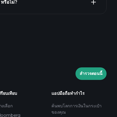
หรือไม่?
Playtrade Tournaments
laytrade Tournaments
ข้อมูลตลาด
สำรวจตอนนี้
Watchlists
e Portfolios
ปรียบเทียบ
แอปมือถือทำกำไร
างเลือก
ค้นพบโลกการเงินในกระเป๋า
ของคุณ
loomberg