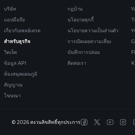
บริษัท
กฎบ้าน
Y
แอปมือถือ
นโยบายคุกกี้
T
เกี่ยวกับเพลย์เทรด
นโยบายความเป็นส่วนตัว
Y
สำหรับธุรกิจ
การเปิดเผยความเสี่ยง
G
วิดเจ็ต
บันทึกการปล่อย
F
ข้อมูล API
ติดต่อเรา
K
ห้องสมุดแผนภูมิ
สัญญาณ
โฆษณา
©
2026
สงวนลิขสิทธิ์ทุกประการ