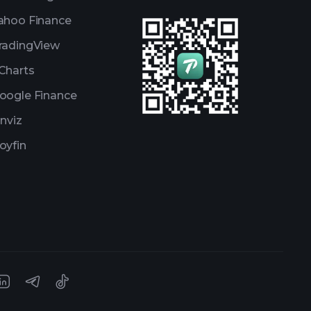
ahoo Finance
radingView
Charts
oogle Finance
inviz
oyfin