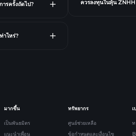
ควรลงทุนในหุ้น ZNHH 
ารครั้งถัดไป?
โบรกเกอร์ที่แนะนำ
าร
่าไหร่?
P
ที่ขับเคลื่อนด้วย AI
Billionair
มากขึ้น
ทรัพยากร
เ
เป็นพันธมิตร
ศูนย์ช่วยเหลือ
ท
แนะนำเพื่อน
ข้อกำหนดและเงื่อนไข
B