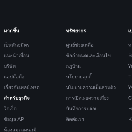
P
ผลประกอบการ
ที่ขับเคลื่อนด้วย AI
Billionair
มากขึ้น
ทรัพยากร
เ
เป็นพันธมิตร
ศูนย์ช่วยเหลือ
ท
แนะนำเพื่อน
ข้อกำหนดและเงื่อนไข
B
บริษัท
กฎบ้าน
Y
แอปมือถือ
นโยบายคุกกี้
T
เกี่ยวกับเพลย์เทรด
นโยบายความเป็นส่วนตัว
Y
สำหรับธุรกิจ
การเปิดเผยความเสี่ยง
G
วิดเจ็ต
บันทึกการปล่อย
F
ข้อมูล API
ติดต่อเรา
K
ห้องสมุดแผนภูมิ