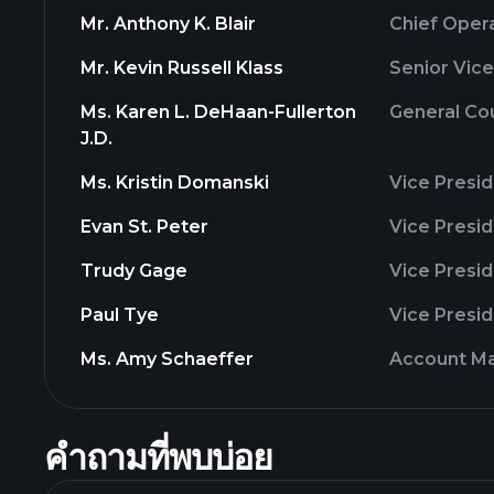
Mr. Anthony K. Blair
Chief Opera
Mr. Kevin Russell Klass
Senior Vice
Ms. Karen L. DeHaan-Fullerton
General Co
J.D.
Ms. Kristin Domanski
Vice Presi
Evan St. Peter
Vice Presi
Trudy Gage
Vice Presid
Paul Tye
Vice Presid
Ms. Amy Schaeffer
Account M
คำถามที่พบบ่อย