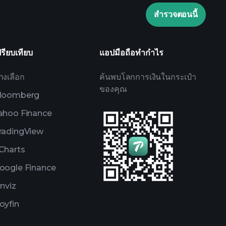
laytrade Tournaments
ข้อมูลตลาด
สำรวจตอนนี้
Watchlists
e Portfolios
ปรียบเทียบ
แอปมือถือทำกำไร
างเลือก
ค้นพบโลกการเงินในกระเป๋า
ของคุณ
loomberg
ahoo Finance
radingView
Charts
oogle Finance
inviz
oyfin