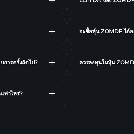
EBITDA ของ ZOMDF 
รายชื่อหุ้นของ
จะซื้อหุ้น ZOMDF ได้อ
รายงานทางการเงิน 
ิน
บการครั้งถัดไป?
ควรลงทุนในหุ้น ZOMDF
โบรกเกอร์ที่แนะนำ
าร
เท่าไหร่?