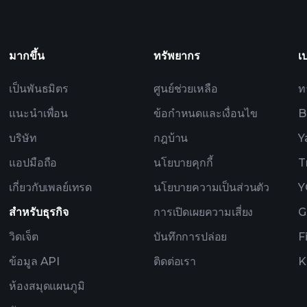
เคลื่อนด้วย AI
Billionaire Po
มากขึ้น
ทรัพยากร
เ
เป็นพันธมิตร
ศูนย์ช่วยเหลือ
ท
แนะนำเพื่อน
ข้อกำหนดและเงื่อนไข
B
บริษัท
กฎบ้าน
Y
แอปมือถือ
นโยบายคุกกี้
T
เกี่ยวกับเพลย์เทรด
นโยบายความเป็นส่วนตัว
Y
สำหรับธุรกิจ
การเปิดเผยความเสี่ยง
G
วิดเจ็ต
บันทึกการปล่อย
F
ข้อมูล API
ติดต่อเรา
K
ห้องสมุดแผนภูมิ