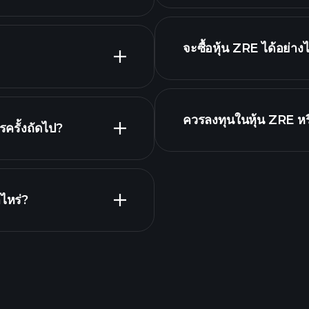
รายชื่อหุ้นของเรา
จะซื้อหุ้น ZRE ได้อย่าง
รายงานทางการเงิน Z
ควรลงทุนในหุ้น ZRE หร
ครั้งถัดไป?
โบรกเกอร์ที่แนะนำ
าร
ไหร่?
Playtra