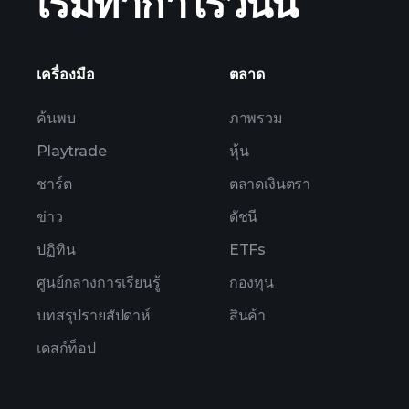
เริ่มทำกำไรวันนี้
เครื่องมือ
ตลาด
ค้นพบ
ภาพรวม
Playtrade
หุ้น
ชาร์ต
ตลาดเงินตรา
ข่าว
ดัชนี
ปฏิทิน
ETFs
ศูนย์กลางการเรียนรู้
กองทุน
บทสรุปรายสัปดาห์
สินค้า
เดสก์ท็อป