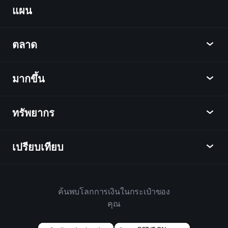
Portfolios
แผน
ค้นพบ
Playtrade
ตลาด
ชาร์ต
ข่าว
มากขึ้น
ภาพรวม
ปฏิทิน
หุ้น
ทรัพยากร
ศูนย์กลางการเรียนรู้
เป็นพันธมิตร
ตลาดเงินตรา
บทสรุปรายสัปดาห์
แนะนำเพื่อน
ดัชนี
เปรียบเทียบ
ศูนย์ช่วยเหลือ
เดสก์ท็อป
บริษัท
ETFs
ข้อกำหนดและเงื่อนไข
แอปมือถือ
กองทุน
ทางเลือก
กฎบ้าน
ค้นพบโลกการเงินในกระเป๋าของ
เกี่ยวกับเพลย์เทรด
สินค้า
Bloomberg
คุณ
นโยบายคุกกี้
สำหรับธุรกิจ
Yahoo Finance