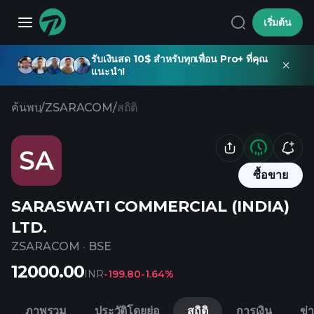
เริ่มต้น
รับเงินสด 10$ สำหรับทุกเพื่อน Pro+ ที่คุณ
แนะนำ!
ค้นพบ
/
ZSARACOM
/
สถิติ
SA
ซื้อขาย
SARASWATI COMMERCIAL (INDIA)
LTD.
ZSARACOM
·
BSE
12000.00
INR
-199.80
-1.64%
ภาพรวม
ประวัติโดยย่อ
สถิติ
การเงิน
ข่