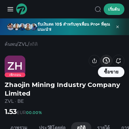
เริ่มต้น
รับเงินสด 10$ สำหรับทุกเพื่อน Pro+ ที่คุณ
แนะนำ!
ค้นพบ
/
ZVL
/
สถิติ
ZH
ซื้อขาย
เพิกถอน
Zhaojin Mining Industry Company
Limited
ZVL
·
BE
1.53
EUR
0
0.00%
ภาพรวม
ประวัติโดยย่อ
สถิติ
รายได้
การ