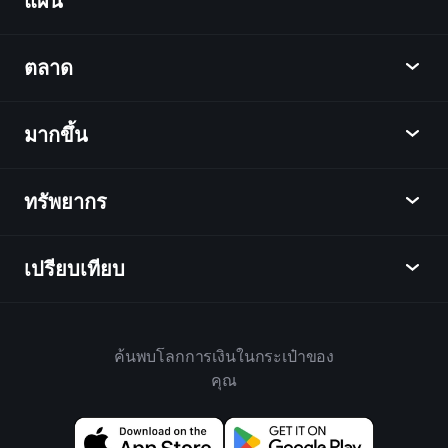
แผน
ค้นพบ
Playtrade
ตลาด
ชาร์ต
ข่าว
มากขึ้น
ภาพรวม
ปฏิทิน
หุ้น
ทรัพยากร
ศูนย์กลางการเรียนรู้
เป็นพันธมิตร
ตลาดเงินตรา
บทสรุปรายสัปดาห์
แนะนำเพื่อน
ดัชนี
เปรียบเทียบ
ศูนย์ช่วยเหลือ
เดสก์ท็อป
บริษัท
ETFs
ข้อกำหนดและเงื่อนไข
แอปมือถือ
กองทุน
ทางเลือก
กฎบ้าน
ค้นพบโลกการเงินในกระเป๋าของ
เกี่ยวกับเพลย์เทรด
สินค้า
Bloomberg
คุณ
นโยบายคุกกี้
สำหรับธุรกิจ
Yahoo Finance
นโยบายความเป็นส่วนตัว
วิดเจ็ต