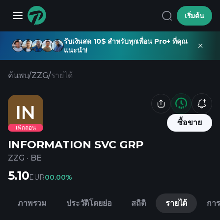
เริ่มต้น
รับเงินสด 10$ สำหรับทุกเพื่อน Pro+ ที่คุณ
แนะนำ!
ค้นพบ
/
ZZG
/
รายได้
IN
ซื้อขาย
เพิกถอน
INFORMATION SVC GRP
ZZG
·
BE
5.10
EUR
0
0.00%
ภาพรวม
ประวัติโดยย่อ
สถิติ
รายได้
การ