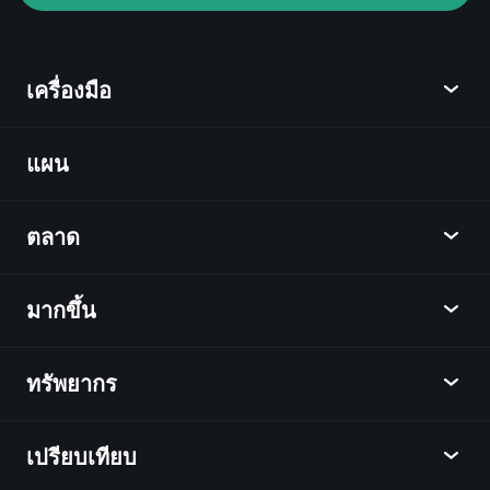
Playtrade Tournaments
ข้อมูลตลาด
เครื่องมือ
ที่ขับเคลื่อนด้วย AI
Watchlists
Billionaire
Portfolios
แผน
ค้นพบ
Playtrade
ตลาด
ชาร์ต
ข่าว
มากขึ้น
ภาพรวม
ปฏิทิน
หุ้น
ทรัพยากร
ศูนย์กลางการเรียนรู้
เป็นพันธมิตร
ตลาดเงินตรา
บทสรุปรายสัปดาห์
แนะนำเพื่อน
ดัชนี
เปรียบเทียบ
ศูนย์ช่วยเหลือ
เดสก์ท็อป
บริษัท
ETFs