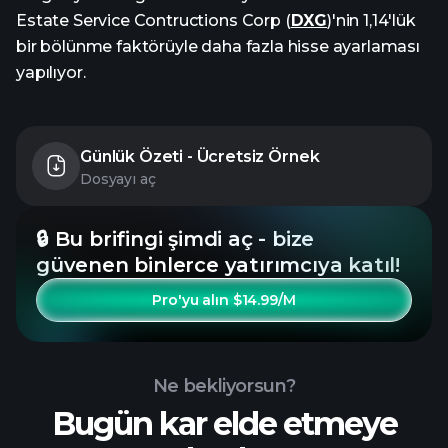
Estate Service Contructions Corp (
DXG
)'nin 1,14'lük
bir bölünme faktörüyle daha fazla hisse ayarlaması
yapılıyor.
Günlük Özeti - Ücretsiz Örnek
Dosyayı aç
🔒 Bu brifingi şimdi aç - bize
güvenen binlerce yatırımcıya katıl!
Pro'yu alın $14.99/M
Ne bekliyorsun?
Bugün kar elde etmeye