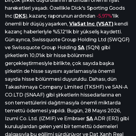
birçok şirket duyurularının ardından önemli fiyat
hareketleri yaşadı. Özellikle Dick's Sporting Goods
Inc (
DKS
), kazanç raporunun ardından
-5,97%
'lik
önemli bir düşüş yaşarken,
ViaSat Inc (VSAT)
kendi
kazanç haberleriyle %5,12'lik bir yükseliş kaydetti.
Gün ayrıca, Swissquote Group Holding Ltd (SWQGF)
ve Swissquote Group Holding
SA
(SQN) gibi
şirketlerin 10,0'lık bir hisse bölünmesi
gerçekleştirmesiyle birlikte, çok sayıda başka
şirketin de hisse sayısını ayarlamasıyla önemli
sayıda hisse bölünmesi duyuruldu. Dahası, dün
Takashimaya Company Limited (TKSHF) ve SAN-A
CO.LTD (SNAAF) gibi şirketlerin hissedarlarına en
son temettülerini dağıtmasıyla önemli miktarda
temettü ödemesi yapıldı. Bugün, 28 Mayıs 2026,
Izumi Co. Ltd. (IZMIF) ve Embraer
SA
ADR (ERJ) gibi
kuruluşlardan gelen yeni bir temettü ödemeleri
dalgasıyla bu eğilimi sürdürüyor ve Dat Xanh Real