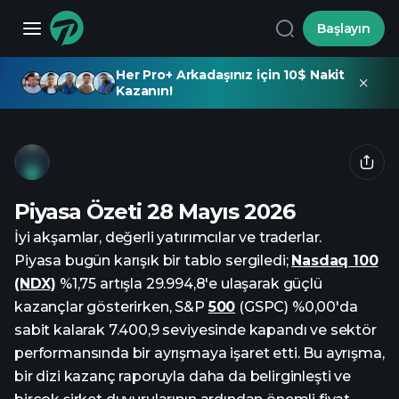
Başlayın
Her Pro+ Arkadaşınız için 10$ Nakit
Kazanın!
Piyasa Özeti 28 Mayıs 2026
İyi akşamlar, değerli yatırımcılar ve traderlar.
Piyasa bugün karışık bir tablo sergiledi;
Nasdaq 100
(NDX)
%1,75 artışla 29.994,8'e ulaşarak güçlü
kazançlar gösterirken, S&P
500
(GSPC) %0,00'da
sabit kalarak 7.400,9 seviyesinde kapandı ve sektör
performansında bir ayrışmaya işaret etti. Bu ayrışma,
bir dizi kazanç raporuyla daha da belirginleşti ve