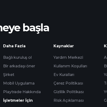
meye başla
dan
Playt
Daha Fazla
Kaynaklar
K
önerilen aracı kur
Bağlı kuruluş ol
Yardım Merkezi
A
Bir arkadaşı öner
Kullanım Koşulları
B
Şirket
Ev Kuralları
Y
Mobil Uygulama
Çerez Politikası
T
Playtrade Hakkında
Gizlilik Politikası
Y
İşletmeler İçin
Risk Açıklaması
G