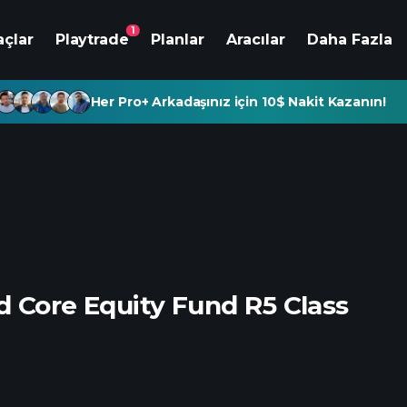
1
açlar
Playtrade
Planlar
Aracılar
Daha Fazla
Her Pro+ Arkadaşınız için 10$ Nakit Kazanın!
d Core Equity Fund R5 Class