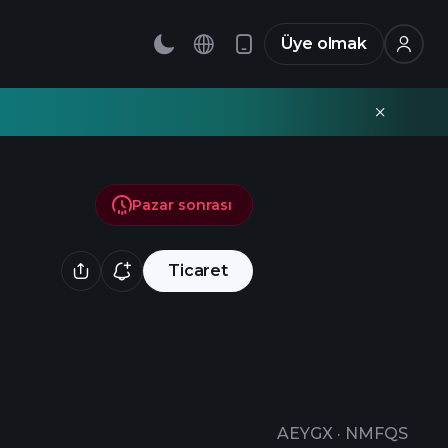
Üye olmak
Pazar sonrası
Ticaret
AEYGX
·
NMFQS