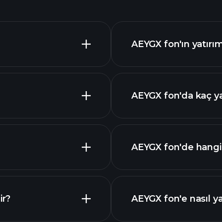
AEYGX fon'ın yatırım
AEYGX fon'da kaç ya
buradan
AEYGX fon'de hangi s
ir?
AEYGX fon'e nasıl ya