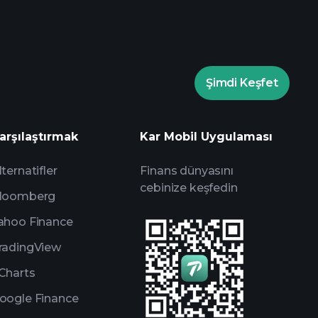
Şimdi Keşfet
rade Turnuvaları
arşılaştırmak
Kar Mobil Uygulaması
um
lternatifler
Finans dünyasını
cebinize keşfedin
loomberg
ahoo Finance
radingView
Charts
oogle Finance