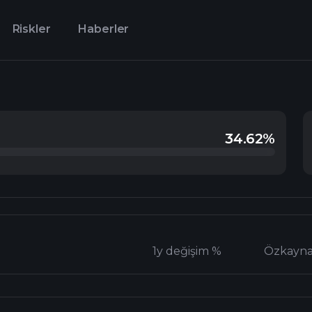
Riskler
Haberler
34.62%
1y değişim %
Özkayn