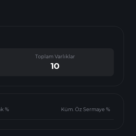
Toplam Varlıklar
10
ak %
Küm. Öz Sermaye %