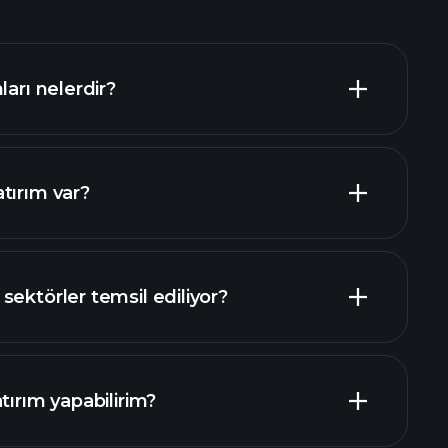
ları nelerdir?
tırım var?
buradan
ektörler temsil ediliyor?
tırım yapabilirim?