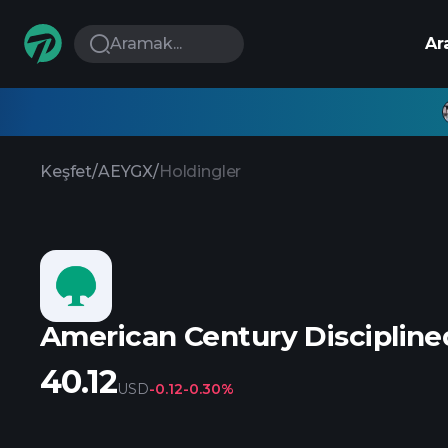
Aramak...
Ar
Keşfet
/
AEYGX
/
Holdingler
American Century Discipline
40.12
USD
-0.12
-0.30%