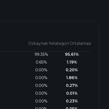
Özkaynak %
Kategori Ortalaması
99.35%
95.61%
0.65%
1.19%
0.00%
0.20%
0.00%
1.86%
0.00%
0.27%
0.00%
0.01%
0.00%
0.23%
0.00%
0.05%