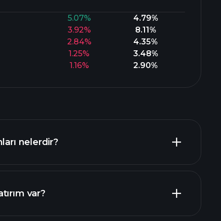
5.07%
4.79%
3.92%
8.11%
2.84%
4.35%
1.25%
3.48%
1.16%
2.90%
ları nelerdir?
tırım var?