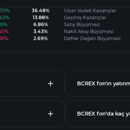
.70%
36.48%
Uzun Vadeli Kazançlar
.42%
13.88%
Geçmiş Kazançlar
.15%
6.86%
Satış Büyümesi
.40%
3.43%
Nakit Akışı Büyümesi
.55%
2.69%
Defter Değeri Büyümesi
BCREX fon'ın yatırım
BCREX fon'da kaç ya
buradan