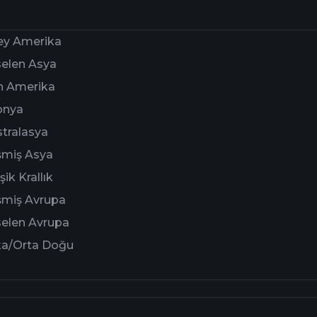
ey Amerika
elen Asya
n Amerika
onya
tralasya
şmiş Asya
şik Krallık
şmiş Avrupa
elen Avrupa
ka/Orta Doğu