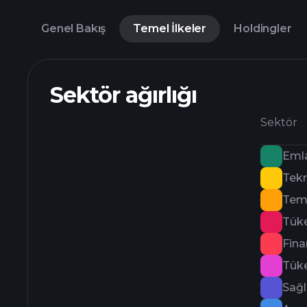
Genel Bakış
Temel İlkeler
Holdingler
Sektör ağırlığı
Sektör
Eml
Tekn
Teme
Tüke
Fina
Tüke
Sağl