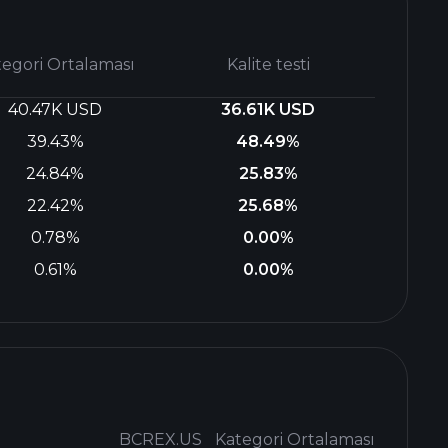
tegori Ortalaması
Kalite testi
40.47K USD
36.61K USD
39.43%
48.49%
24.84%
25.83%
22.42%
25.68%
0.78%
0.00%
0.61%
0.00%
BCREX.US
Kategori Ortalaması