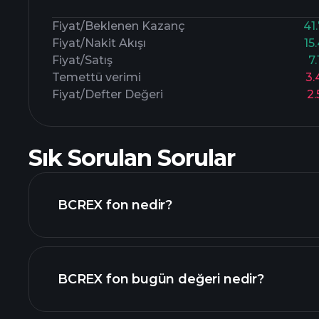
Fiyat/Beklenen Kazanç
41
Fiyat/Nakit Akışı
15
Fiyat/Satış
7
Temettü verimi
3
Fiyat/Defter Değeri
2
Sık Sorulan Sorular
BCREX fon nedir?
BCREX fon bugün değeri nedir?