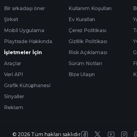
Bir arkadaşı öner
Kullanım Koşulları
B
Şirket
Ev Kuralları
Y
Mobil Uygulama
Çerez Politikası
T
Playtrade Hakkında
Gizlilik Politikası
Y
İşletmeler İçin
Risk Açıklaması
G
Araçlar
Sürüm Notları
F
Veri API
Bize Ulaşın
K
Grafik Kütüphanesi
Sinyaller
Reklam
©
2026
Tüm hakları saklıdır