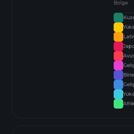
Bölge
Kuz
Yüks
Lati
Jap
Avus
Geli
Birle
Geli
Yüks
Afri