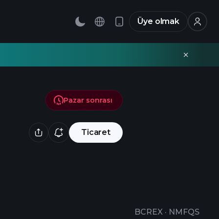
Üye olmak
Pazar sonrası
Ticaret
BCREX
·
NMFQS