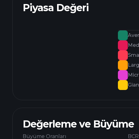
Piyasa Değeri
Ave
Med
Smal
Lar
Mic
Gian
Değerleme ve Büyüme
Büyüme Oranları
BCR