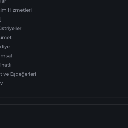
lar
işim Hizmetleri
ji
striyeller
ümet
diye
umsal
natlı
t ve Eşdeğerleri
ev