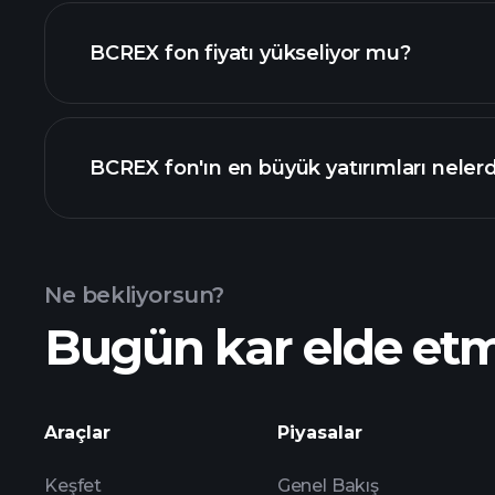
BCREX fon fiyatı yükseliyor mu?
ileri düzey grafik
BCREX fon'ın en büyük yatırımları nelerd
BCREX fon grafiği
Ne bekliyorsun?
Bugün kar elde et
buradan
Araçlar
Piyasalar
Keşfet
Genel Bakış