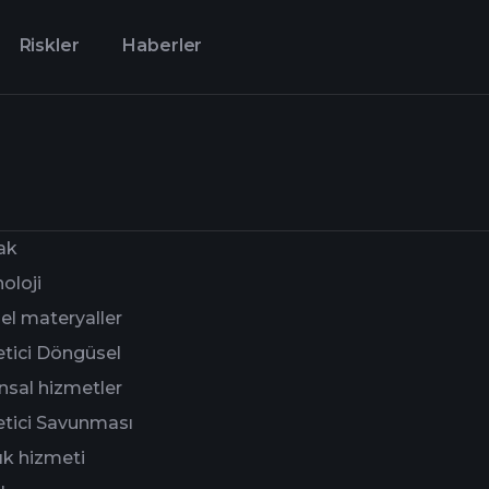
Riskler
Haberler
ak
oloji
l materyaller
tici Döngüsel
nsal hizmetler
tici Savunması
ık hizmeti