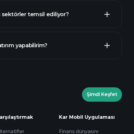
buradan
sektörler temsil ediliyor?
tırım yapabilirim?
Şimdi Keşfet
rade Turnuvaları
arşılaştırmak
Kar Mobil Uygulaması
um
lternatifler
Finans dünyasını