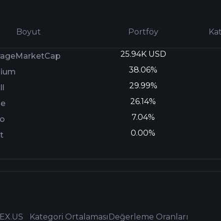
Boyut
Portföy
Ka
25.94K USD
rageMarketCap
38.06%
ium
29.99%
l
26.14%
ge
7.04%
ro
0.00%
t
EX.US
Kategori Ortalaması
Değerleme Oranları