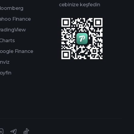
cebinize keşfedin
loomberg
ahoo Finance
radingView
Charts
oogle Finance
inviz
oyfin