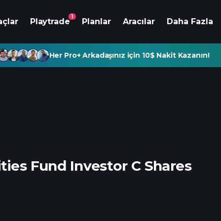
1
açlar
Playtrade
Planlar
Aracılar
Daha Fazla
Her Pro+ Arkadaşınız için 10$ Nakit Kazanın!
ties Fund Investor C Shares