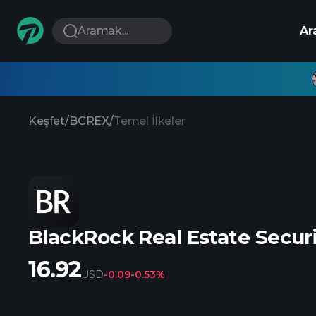
Aramak...
Ar
Keşfet
/
BCREX
/
Temel İlkeler
BlackRock Real Estate Securi
16.92
USD
-0.09
-0.53%