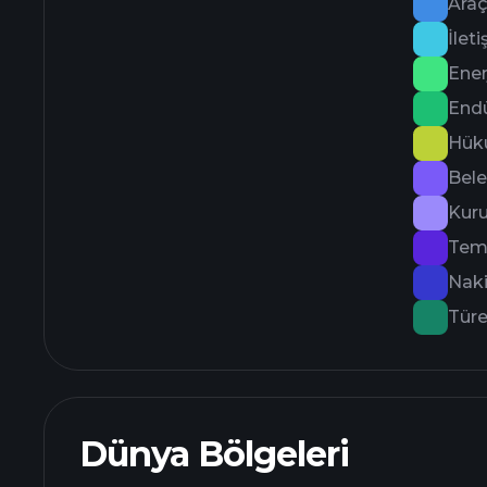
Araç
İlet
Ener
Endü
Hük
Bele
Kur
Temi
Naki
Tür
Dünya Bölgeleri