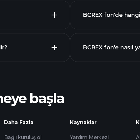
BCREX fon'de hangi 
ir?
BCREX fon'e nasıl ya
meye başla
Playt
Daha Fazla
Kaynaklar
K
önerilen aracı kur
Bağlı kuruluş ol
Yardım Merkezi
A