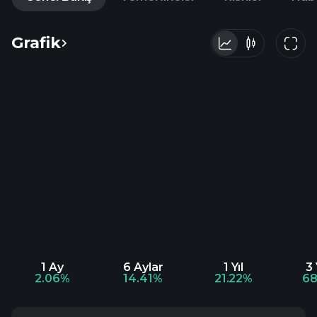
Grafik
1 Ay
6 Aylar
1 Yıl
3 
2.06%
14.41%
21.22%
68