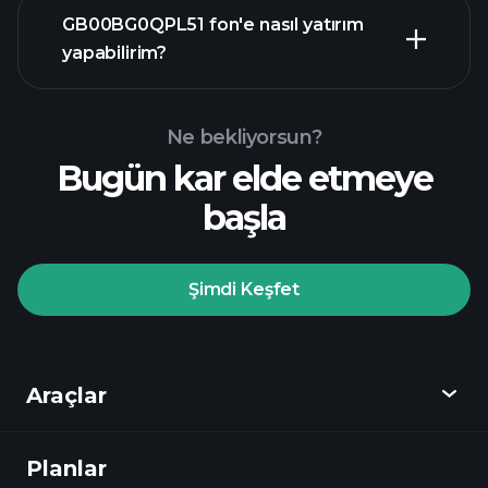
ileri düzey grafik
GB00BG0QPL51 fon'e nasıl yatırım
yapabilirim?
GB00BG0QPL51 fon grafiği
Ne bekliyorsun?
Bugün kar elde etmeye
başla
Playtrade
Şimdi Keşfet
Turnuvaları
önerilen aracı kurum
Araçlar
Planlar
Keşfet