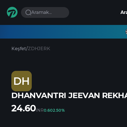
Aramak...
Ar
Keşfet
/
ZDHJERK
DH
DHANVANTRI JEEVAN REKHA
24.60
INR
0.60
2.50%