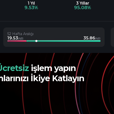
1 Yıl
3 Yıllar
9.53%
95.08%
52 Hafta Aralığı
19.53
35.86
INR
INR
Ücretsiz
işlem yapın
larınızı İkiye Katlayın