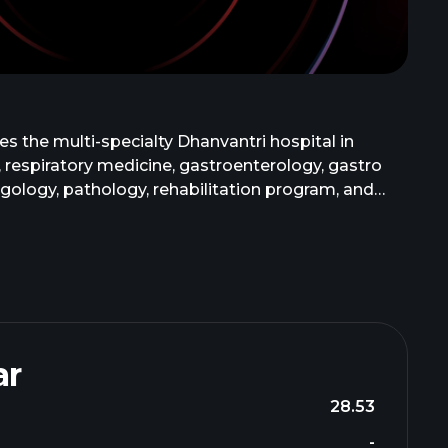
s the multi-specialty Dhanvantri hospital in
, respiratory medicine, gastroenterology, gastro
yngology, pathology, rehabilitation program, and
 In addition, it offers services for various breast
 breast cancers and training for self-
ar
28.53
-