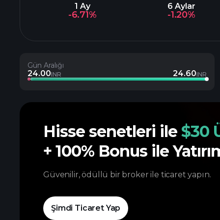
1 Ay
6 Aylar
-6.71%
-1.20%
Gün Aralığı
24.00
24.60
INR
INR
Hisse senetleri ile
$30 
+ 100% Bonus ile Yatırım
Güvenilir, ödüllü bir broker ile ticaret yapın.
Şimdi Ticaret Yap