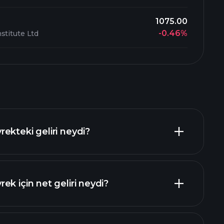
1075.00
-0.46%
stitute Ltd
ekteki geliri neydi?
k için net geliri neydi?
porlar