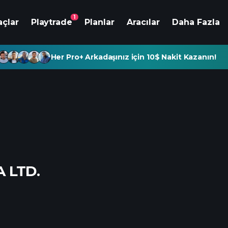
1
açlar
Playtrade
Planlar
Aracılar
Daha Fazla
Her Pro+ Arkadaşınız için 10$ Nakit Kazanın!
 LTD.