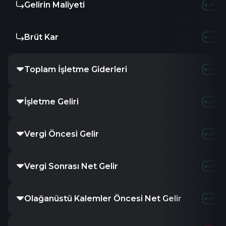
Gelirin Maliyeti
-
3.3
Brüt Kar
-
-3.3
Toplam İşletme Giderleri
807.73K
İşletme Geliri
-807.73K
Vergi Öncesi Gelir
-803.86K
Vergi Sonrası Net Gelir
-
1.3
Olağanüstü Kalemler Öncesi Net Gelir
-
1.3