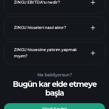
ZINGU EBITDA'sı nedir?
işverenler
ZINGU hisseleri nasıl alınır?
mali raporlar
ZINGU hissesine yatırım yapmalı
mıyım?
Ne bekliyorsun?
Bugün kar elde etmeye
Playtrade
başla
Turnuvalarında
önerilen aracı
Şimdi Keşfet