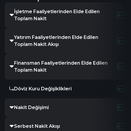
İşletme Faaliyetlerinden Elde Edilen
-615.3K
-
Toplam Nakit
Yatırım Faaliyetlerinden Elde Edilen
-
-
Toplam Nakit Akışı
Finansman Faaliyetlerinden Elde Edilen
412.63M
Toplam Nakit
Döviz Kuru Değişiklikleri
-
-
Nakit Değişimi
3.47M
-2
Serbest Nakit Akışı
-615.3K
-