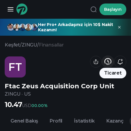
Başlayın
Her Pro+ Arkadaşınız için 10$ Nakit
Kazanın!
Keşfet
/
ZINGU
/
Finansallar
FT
Ticaret
Ftac Zeus Acquisition Corp Unit
ZINGU
·
US
10.47
USD
0
0.00%
Genel Bakış
Profil
İstatistik
Kazanç