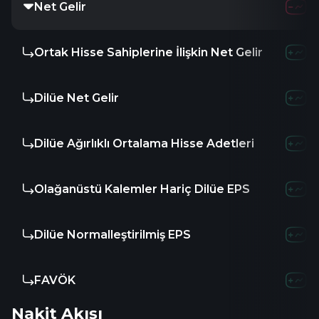
Net Gelir
-799.99K
Ortak Hisse Sahiplerine İlişkin Net Gelir
-
-
Dilüe Net Gelir
-
-
Dilüe Ağırlıklı Ortalama Hisse Adetleri
56.04
4
Olağanüstü Kalemler Hariç Dilüe EPS
-
0.0
Dilüe Normalleştirilmiş EPS
-
-
FAVÖK
-
-
Nakit Akışı