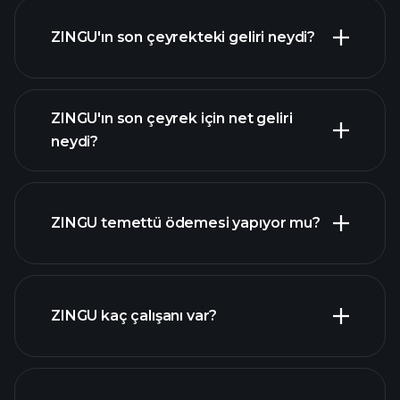
ZINGU'ın son çeyrekteki geliri neydi?
ZINGU'ın son çeyrek için net geliri
ZINGU
neydi?
kazançları
mali
raporlar
ZINGU temettü ödemesi yapıyor mu?
mali raporlar
yüksek temettü ödeyen
ZINGU kaç çalışanı var?
hisseler
en büyük