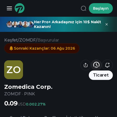
Başlayın
Her Pro+ Arkadaşınız için 10$ Nakit
Kazanın!
Keşfet
/
ZOMDF
/
Başvurular
Sonraki Kazançlar
:
06 Ağu 2026
ZO
Ticaret
Zomedica Corp.
ZOMDF
·
PINK
0.09
USD
0.00
2.27%