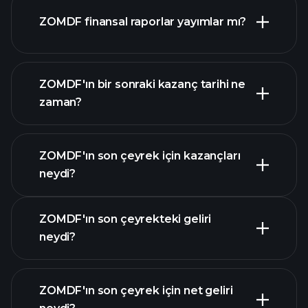
ZOMDF finansal raporlar yayımlar mı?
piyasa
değeri sıralanan hisse listemizi
ZOMDF finansal verilerini
ZOMDF'ın bir sonraki kazanç tarihi ne
zaman?
ZOMDF'ın son çeyrek için kazançları
Kazanç Takvimi
neydi?
ZOMDF'ın son çeyrekteki geliri
neydi?
ZOMDF'ın son çeyrek için net geliri