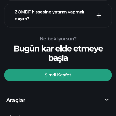
mali raporlar
ZOMDF hissesine yatırım yapmalı
mıyım?
Ne bekliyorsun?
Bugün kar elde etmeye
Playtrade
başla
Turnuvalarında
önerilen aracı
Şimdi Keşfet
Playtrade Turnuvalarında
yapay zeka destekli
Araçlar
günlük piyasa analizlerine