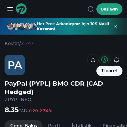
Başlayın
Her Pro+ Arkadaşınız için 10$ Nakit
Kazanın!
Keşfet
/
ZPYP
PA
Ticaret
PayPal (PYPL) BMO CDR (CAD
Hedged)
ZPYP
·
NEO
8.35
CAD
-0.20
-2.34%
Genel Bakış
Profil
İstatistik
Finansalla