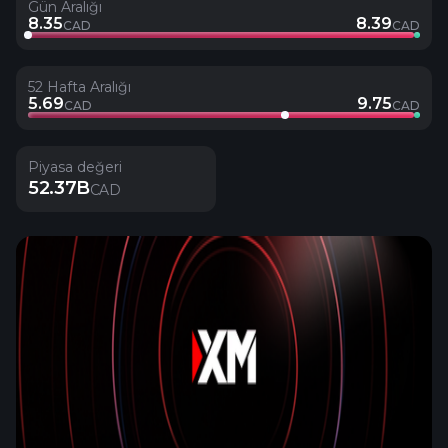
Gün Aralığı
8.35
8.39
CAD
CAD
52 Hafta Aralığı
5.69
9.75
CAD
CAD
Piyasa değeri
52.37B
CAD