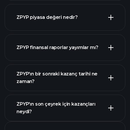
ZPYP grafik
ZPYP piyasa değeri nedir?
ZPYP finansal raporlar yayımlar mı?
piyasa
değeri sıralanan hisse listemizi
ZPYP finansal verilerini
ZPYP'ın bir sonraki kazanç tarihi ne
zaman?
ZPYP'ın son çeyrek için kazançları
Kazanç Takvimi
neydi?