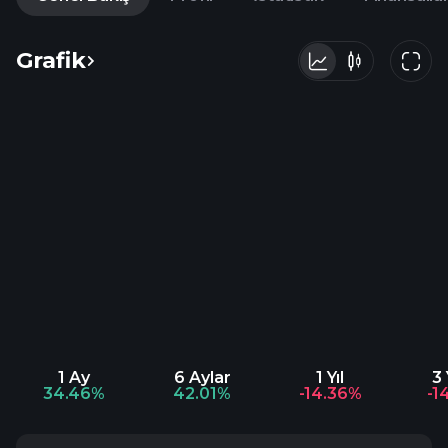
Grafik
1 Ay
6 Aylar
1 Yıl
3 
34.46%
42.01%
-14.36%
-1