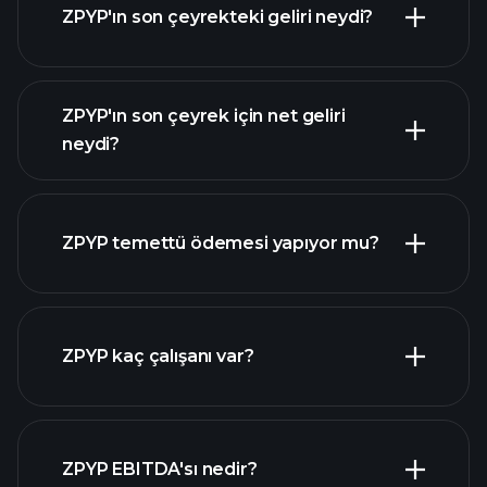
ZPYP'ın son çeyrekteki geliri neydi?
ZPYP'ın son çeyrek için net geliri
neydi?
ZPYP kazançları
mali raporlar
ZPYP temettü ödemesi yapıyor mu?
mali raporlar
ZPYP kaç çalışanı var?
en
ZPYP EBITDA'sı nedir?
büyük işverenler