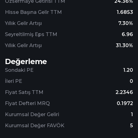
Özsermaye Getirisi TTM
24.36%
Hisse Başına Gelir TTM
1.6853
Yıllık Gelir Artışı
7.30%
Seyreltilmiş Eps TTM
6.96
Yıllık Gelir Artışı
31.30%
Değerleme
Sondaki PE
1.20
İleri PE
0
Fiyat Satış TTM
2.2346
Fiyat Defteri MRQ
0.1972
Kurumsal Değer Geliri
1
Kurumsal Değer FAVÖK
5