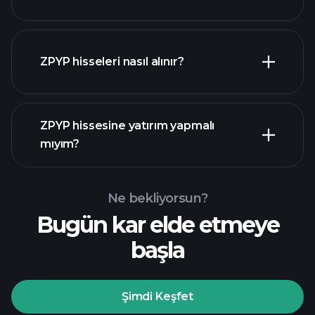
ZPYP hisseleri nasıl alınır?
mali raporlar
ZPYP hissesine yatırım yapmalı
mıyım?
Ne bekliyorsun?
Bugün kar elde etmeye
Playtrade
başla
Turnuvalarında
önerilen aracı
Şimdi Keşfet