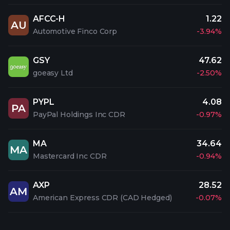
AFCC-H
1.22
AU
Automotive Finco Corp
-3.94%
GSY
47.62
goeasy Ltd
-2.50%
PYPL
4.08
PA
PayPal Holdings Inc CDR
-0.97%
MA
34.64
MA
Mastercard Inc CDR
-0.94%
AXP
28.52
AM
American Express CDR (CAD Hedged)
-0.07%