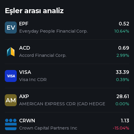
Eşler arası analiz
EPF
0.52
EV
Everyday People Financial Corp.
10.64%
ACD
0.69
Accord Financial Corp.
2.99%
VISA
33.39
Visa Inc CDR
0.39%
AXP
28.61
AM
AMERICAN EXPRESS CDR (CAD HEDGE
0.00%
CRWN
1.13
Crown Capital Partners Inc
-15.04%