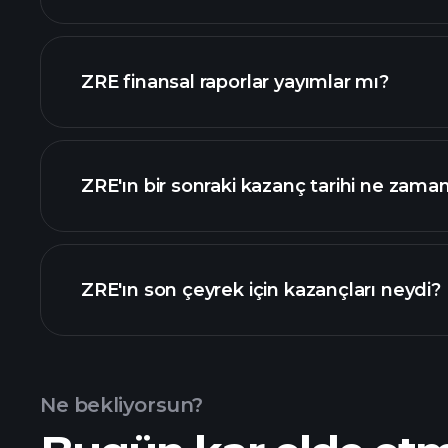
ZRE finansal raporlar yayımlar mı?
sıralanan hisse listemizi
ZRE finansal verilerini
ZRE'ın bir sonraki kazanç tarihi ne zama
Kazanç Takvimi
ZRE'ın son çeyrek için kazançları neydi?
Ne bekliyorsun?