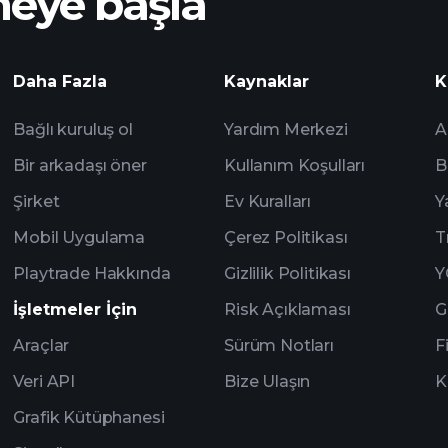
meye başla
yap
analizlerine
Watchlist'leri
Daha Fazla
Kaynaklar
K
Bağlı kuruluş ol
Yardım Merkezi
A
Bir arkadaşı öner
Kullanım Koşulları
B
Şirket
Ev Kuralları
Y
Mobil Uygulama
Çerez Politikası
T
Playtrade Hakkında
Gizlilik Politikası
Y
İşletmeler İçin
Risk Açıklaması
G
Araçlar
Sürüm Notları
F
Veri API
Bize Ulaşın
K
Grafik Kütüphanesi