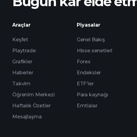
Bugün kar elde et
kazançları
Araçlar
Piyasalar
Keşfet
Genel Bakış
Playtrade
Hisse senetleri
Grafikler
Forex
Haberler
Endeksler
Takvim
ETF'ler
Öğrenim Merkezi
Para kaynağı
Haftalık Özetler
Emtialar
Mesajlaşma