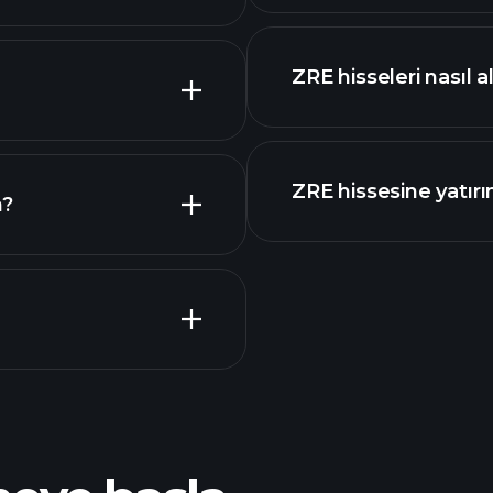
ZRE hisseleri nasıl al
piyasa değeri
ZRE hissesine yatır
n?
Playt
önerilen aracı
P
ZRE