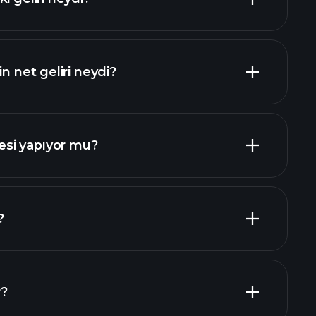
n net geliri neydi?
si yapıyor mu?
mali raporlar
yüksek
seler
?
erenler
r?