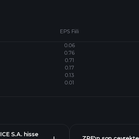
EPS Fiili
0.06
0.76
0.71
0.17
0.13
0.01
E S.A. hisse
ZRE'ın son çeyrektek