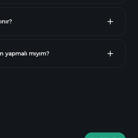
ınır?
mali raporlar
ım yapmalı mıyım?
rade Turnuvalarında
laytrade Turnuvalarında