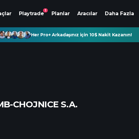
1
açlar
Playtrade
Planlar
Aracılar
Daha Fazla
Her Pro+ Arkadaşınız için 10$ Nakit Kazanın!
MB-CHOJNICE S.A.