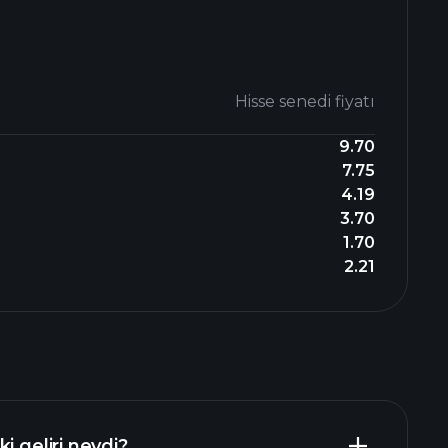
Hisse senedi fiyatı
9.70
7.75
4.19
3.70
1.70
2.21
i geliri neydi?