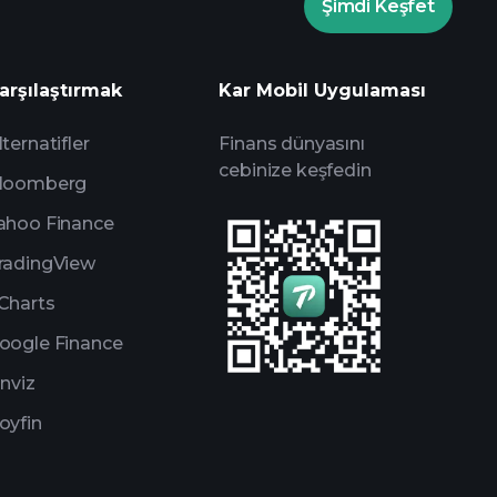
Şimdi Keşfet
ay zeka destekli günlük piyasa
Milyarder Portföylerini
arşılaştırmak
Kar Mobil Uygulaması
lternatifler
Finans dünyasını
cebinize keşfedin
loomberg
ahoo Finance
radingView
Charts
oogle Finance
inviz
oyfin