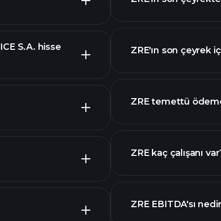
E S.A. hisse
ZRE'ın son çeyrek içi
mali raporlar
gelişmiş
ZRE temettü ödeme
temettü ödeyen his
ZRE kaç çalışanı var
ZRE grafik
en büyük işv
ZRE EBITDA'sı nedi