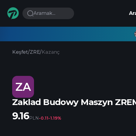
Aramak...
Ar
Keşfet
/
ZRE
/
Kazanç
ZA
Zaklad Budowy Maszyn ZRE
9.16
PLN
-0.11
-1.19%