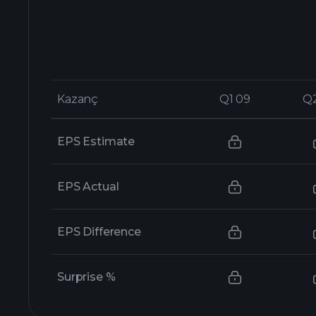
Kazanç
Kazanç
Q1 09
Q1 09
Q
Q
EPS Estimate
EPS Actual
EPS Difference
Surprise %