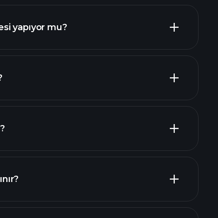
mali
si yapıyor mu?
?
erenler
?
ınır?
mali raporlar