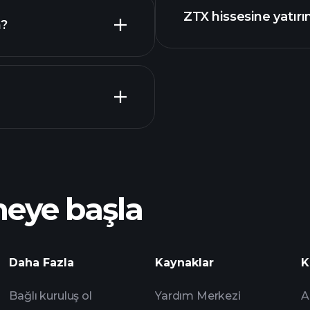
ZTX hissesine yatır
n?
Playt
önerilen aracı
P
meye başla
ZTX
yap
analizlerine
Watchlist'leri
Daha Fazla
Kaynaklar
K
Bağlı kuruluş ol
Yardım Merkezi
A