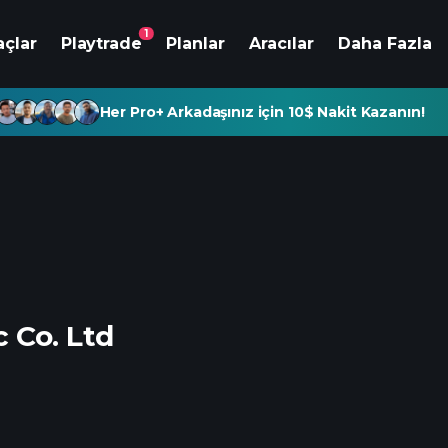
1
açlar
Playtrade
Planlar
Aracılar
Daha Fazla
Her Pro+ Arkadaşınız için 10$ Nakit Kazanın!
 Co. Ltd