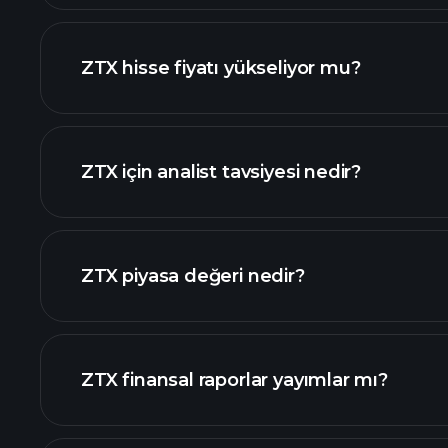
gelişmiş gr
ZTX hisse fiyatı yükseliyor mu?
ZTX için analist tavsiyesi nedir?
ZTX piyasa değeri nedir?
ZTX finansal raporlar yayımlar mı?
sıralanan hisse listemizi
ZTX finansal verilerini