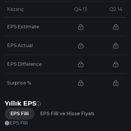
Kazanç
Kazanç
Q4 13
Q4 13
Q2 14
Q2 14
EPS Estimate
EPS Actual
EPS Difference
Surprise %
Yıllık EPS
EPS Fiili
EPS Fiili ve Hisse Fiyatı
EPS Fiili