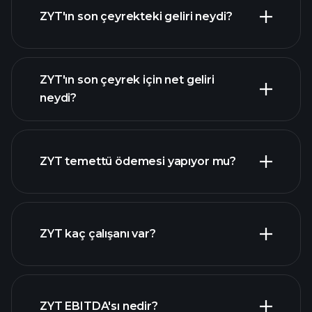
ZYT'ın son çeyrekteki geliri neydi?
ZYT'ın son çeyrek için net geliri
ZYT
neydi?
kazançları
mali raporlar
ZYT temettü ödemesi yapıyor mu?
mali raporlar
yüksek temettü ödeyen
ZYT kaç çalışanı var?
hisseler
en büyük
ZYT EBITDA'sı nedir?
işverenler