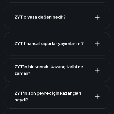
ZYT grafik
ZYT piyasa değeri nedir?
ZYT finansal raporlar yayımlar mı?
piyasa değeri
sıralanan hisse listemizi
ZYT finansal verilerini
ZYT'ın bir sonraki kazanç tarihi ne
zaman?
ZYT'ın son çeyrek için kazançları
Kazanç Takvimi
neydi?