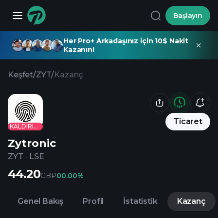
Başlayın
Her Pro+ Arkadaşınız için 10$ Nakit
Kazanın!
Keşfet
/
ZYT
/
Kazanç
Ticaret
KALDIRILDI
Zytronic
ZYT
·
LSE
44.20
GBP
0
0.00%
Genel Bakış
Profil
İstatistik
Kazanç