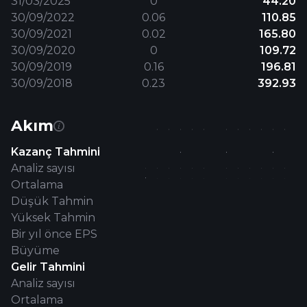
31/03/2025
0
44.20
30/09/2022
0.06
110.85
30/09/2021
0.02
165.80
30/09/2020
0
109.72
30/09/2019
0.16
196.81
30/09/2018
0.23
392.93
Q4
Q4
Q4
Q1
Q2
Q3
Q4
Q1
Q2
Q3
Q4
Q1
Q4
Akım
19
20
21
22
22
22
22
23
23
23
23
24
24
Eyl
Eyl
Eyl
Ara
Mar
Haz
Eyl
Ara
Mar
Haz
Eyl
Ara
Eyl
Kazanç Tahmini
30’
30’
30’
31’
31’
30’
30’
31’
31’
30’
30’
31’
30’
Analiz sayısı
19
20
21
21
22
22
22
22
23
23
23
23
24
Ortalama
Düşük Tahmin
0
0
0
0
0
0
1
0
0
0
0
0
0
Yüksek Tahmin
0
0
0
0
0
0
1.02
0
0
0
0
0
0
Bir yıl önce EPS
0
0
0
0
0
0
1.02
0
0
0
0
0
0
Büyüme
0
0
0
0
0
0
1.02
0
0
0
0
0
0
Gelir Tahmini
-
-
-
-
-
-
-
-
-
-
0.01
-
0.9
Analiz sayısı
-
-
-
-
-
-
-
-
-
-
-0.31%
-
-
Ortalama