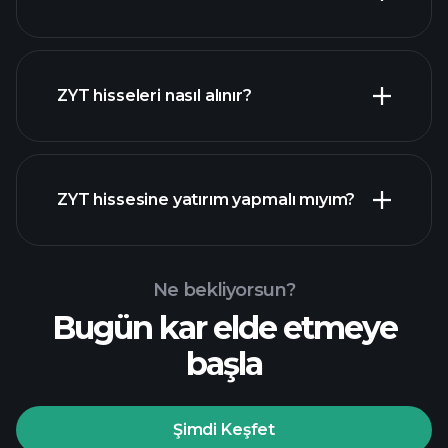
ZYT hisseleri nasıl alınır?
mali raporlar
ZYT hissesine yatırım yapmalı mıyım?
Ne bekliyorsun?
Bugün kar elde etmeye
Playtrade
başla
Turnuvalarında
önerilen aracı
Şimdi Keşfet