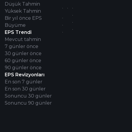
Düşük Tahmin
1
1
1
0
0
0
1
0
0
0
0
0
0
Yüksek Tahmin
5.9M
6M
13.8M
-
-
-
3.1M
-
-
-
-
-
-
Bir yıl önce EPS
5.9M
6M
13.8M
-
-
-
3.1M
-
-
-
-
-
-
Büyüme
5.9M
6M
13.8M
-
-
-
3.1M
-
-
-
-
-
-
EPS Trendi
-
-
-
-
-
-
-
-
-
-
-
-
-
Mevcut tahmin
0.05%
0.02%
0.18%
-
-
-
0.05%
-
-
-
0.09%
-
-
7 günler önce
30 günler önce
0
0
0
0
0
0
1.02
0
0
0
0
0
0
60 günler önce
6.35
6.50
0
0
0
0
1.02
0
0
0
0
0
0
90 günler önce
6.35
6.50
0
0
0
0
1.02
0
0
0
0
0
0
EPS Revizyonları
6.35
6.50
0
0
0
0
1.02
0
0
0
0
0
0
En son 7 günler
6.35
6.50
0
0
0
0
1.84
0
0
0
0
0
0
En son 30 günler
Sonuncu 30 günler
0
0
0
0
0
0
0
0
0
0
0
0
0
Sonuncu 90 günler
0
0
0
0
0
0
0
0
0
0
0
0
0
0
0
0
0
0
0
0
0
0
0
0
0
0
-
-
-
-
-
-
-
-
-
-
-
-
-