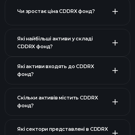
Чи зростає ціна CDDRX фонд?
розширеній
діаграмі
Які найбільші активи у складі
CDDRX фонд?
графіку CDDRX фонд
Які активи входять до CDDRX
фонд?
Скільки активів містить CDDRX
активів CDDRX фонд
фонд?
активів CDDRX
фонд
Які сектори представлені в CDDRX
активів CDDRX фонд