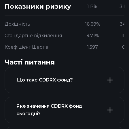
Показники ризику
1 Рік
3 Р
Дохідність
16.69%
34.
Стандартне відхилення
9.71%
11.
Коефіцієнт Шарпа
1.597
0.
Часті питання
Що таке CDDRX фонд?
Яке значення CDDRX фонд
сьогодні?