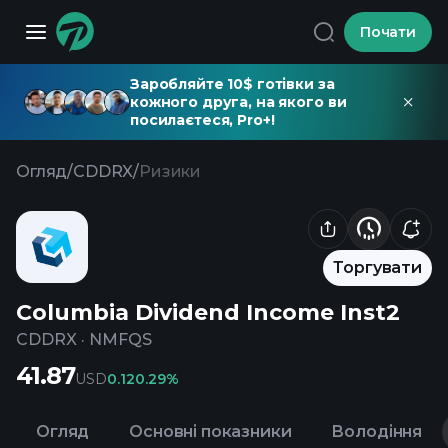
Почати
Заробляйте 10$ готівки за
кожного друга, на якого ви
посилаєтеся, Pro+!
Огляд
/
CDDRX
/
Ризики
Торгувати
Columbia Dividend Income Inst2
CDDRX
·
NMFQS
41.87
USD
0.12
0.29%
Огляд
Основні показники
Володіння