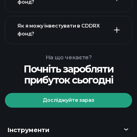
фонд?
Як я можу інвестувати в CDDRX
фонд?
На що чекаєте?
Почніть заробляти
прибуток сьогодні
Досліджуйте зараз
Playtrade Tournaments
рекомендованого
брокера
Інструменти