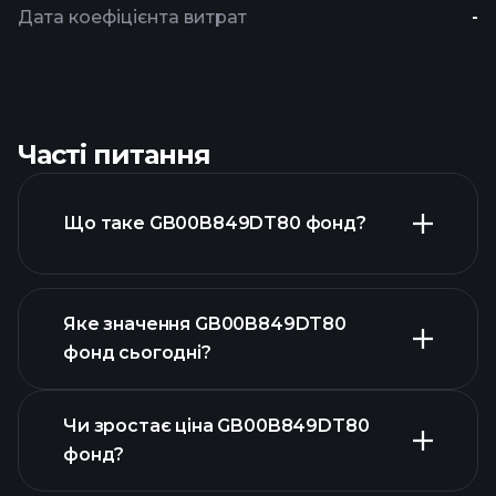
Дата коефіцієнта витрат
-
Часті питання
Що таке GB00B849DT80 фонд?
Яке значення GB00B849DT80
фонд сьогодні?
Чи зростає ціна GB00B849DT80
фонд?