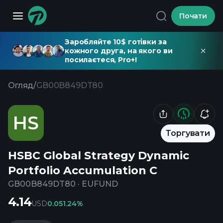
Почати
Заробляйте 10$ готівки за
кожного друга, на якого ви
посилаєтеся, Pro+!
Огляд
/
GB00B849DT80
HS
Торгувати
HSBC Global Strategy Dynamic
Portfolio Accumulation C
GB00B849DT80
·
EUFUND
4.14
USD
0.05
1.24%