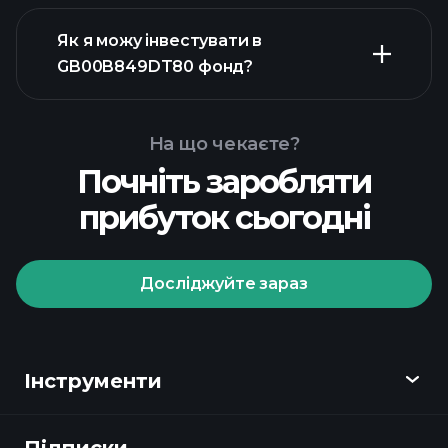
Як я можу інвестувати в
розширеній діаграмі
GB00B849DT80 фонд?
графіку
GB00B849DT80 фонд
На що чекаєте?
Почніть заробляти
прибуток сьогодні
Досліджуйте зараз
Playtrade
Tournaments
рекомендованого брокера
Інструменти