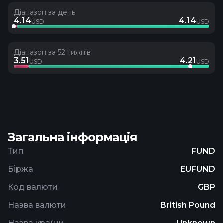
Діапазон за день
4.14
4.14
USD
USD
Діапазон за 52 тижнів
3.51
4.21
USD
USD
Загальна інформація
Тип
FUND
Біржа
EUFUND
Код валюти
GBP
Назва валюти
British Pound
Назва країни
Unknown