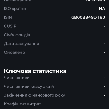
ISO країни
NA
ISIN
GB00B849DT80
CUSIP
-
Сім'я фондів
-
Дата заснування
-
Оновлено
-
Ключова статистика
Чисті активи
-
Чисті активи класу акцій
-
Закінчення фінансового року
-
Коефіцієнт витрат
-