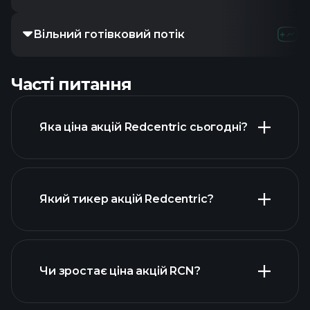
Вільний готівковий потік
Часті питання
Яка ціна акцій Redcentric сьогодні?
Який тикер акцій Redcentric?
розширеній діаграмі
Чи зростає ціна акцій RCN?