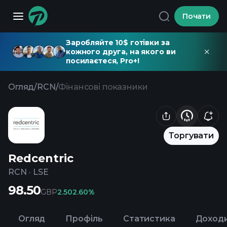
Почати
Заробляйте 10$ готівки за
кожного друга, на якого ви
посилаєтеся, Pro+!
Огляд
/
RCN
/
Фінансові показники
Торгувати
Redcentric
RCN
·
LSE
98.50
GBP
2.50
2.60%
Огляд
Профіль
Статистика
Доход