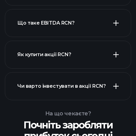
високодивідендних акцій
Що таке EBITDA RCN?
найбільших
роботодавців
Як купити акції RCN?
фінансових звітах RCN
Чи варто інвестувати в акції RCN?
На що чекаєте?
Почніть заробляти
Playtrade Tournaments
прибуток сьогодні
рекомендованого