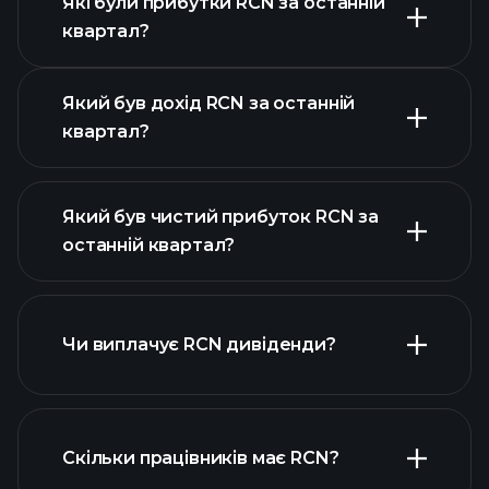
Які були прибутки RCN за останній
Календарі
квартал?
прибутків
Який був дохід RCN за останній
квартал?
Який був чистий прибуток RCN за
останній квартал?
прибутки RCN
фінансових звітах RCN
Чи виплачує RCN дивіденди?
фінансових звітах RCN
Скільки працівників має RCN?