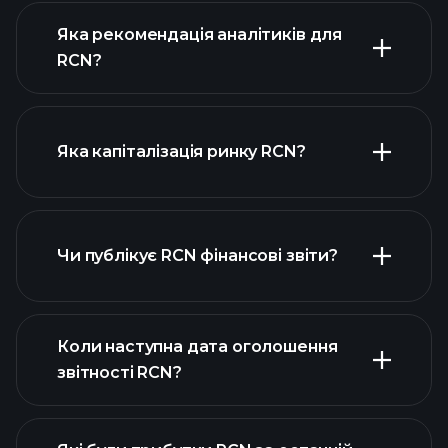
Яка рекомендація аналітиків для
RCN?
діаграмі RCN
Яка капіталізація ринку RCN?
Чи публікує RCN фінансові звіти?
наш список акцій
фінансовими звітами RCN
Коли наступна дата оголошення
звітності RCN?