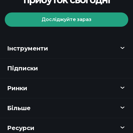
брокера
Досліджуйте зараз
Playtrade Tournaments
Інструменти
щоденні ринкові
аналітичні дані на базі штучного
Підписки
Огляд
інтелекту
списки спостереження
Playtrade
портфелями мільярдерів
Ринки
Графіки
Новини
Більше
Огляд
Календар
Акції
Ресурси
Навчальний центр
Стати партнером
Forex