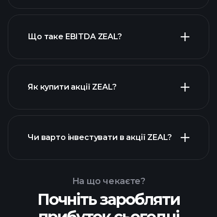
високодивідендних акцій
Що таке EBITDA ZEAL?
найбільших
роботодавців
Як купити акції ZEAL?
фінансових звітах
Чи варто інвестувати в акції ZEAL?
ZEAL
На що чекаєте?
Почніть заробляти
Playtrade Tournaments
прибуток сьогодні
рекомендованого