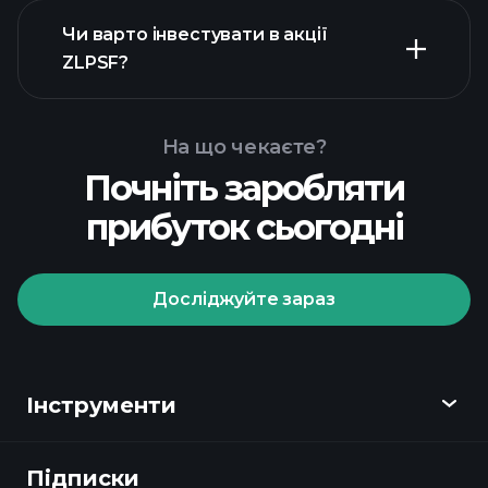
Чи варто інвестувати в акції
фінансових звітах ZLPSF
ZLPSF?
На що чекаєте?
Почніть заробляти
Playtrade Tournaments
прибуток сьогодні
рекомендованого
брокера
Досліджуйте зараз
Playtrade Tournaments
Інструменти
щоденні ринкові
аналітичні дані на базі штучного
Підписки
Огляд
інтелекту