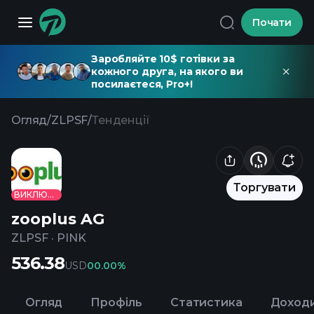
Почати
Заробляйте 10$ готівки за
кожного друга, на якого ви
посилаєтеся, Pro+!
Огляд
/
ZLPSF
/
Тенденції
Торгувати
ВИКЛЮЧЕНО
zooplus AG
ZLPSF
·
PINK
536.38
USD
0
0.00%
Огляд
Профіль
Статистика
Доход