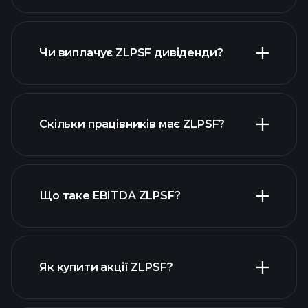
прибутки ZLPSF
фінансових звітах ZLPSF
Чи виплачує ZLPSF дивіденди?
фінансових звітах ZLPSF
Скільки працівників має ZLPSF?
високодивідендних акцій
Що таке EBITDA ZLPSF?
найбільших роботодавців
Як купити акції ZLPSF?