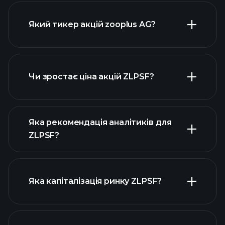
Який тикер акцій zooplus AG?
розширеній діаграмі
Чи зростає ціна акцій ZLPSF?
Яка рекомендація аналітиків для
ZLPSF?
діаграмі ZLPSF
Яка капіталізація ринку ZLPSF?