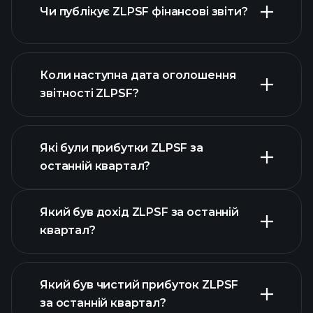
Чи публікує ZLPSF фінансові звіти?
наш список акцій
фінансовими звітами ZLPSF
Коли наступна дата оголошення
звітності ZLPSF?
Які були прибутки ZLPSF за
Календарі
останній квартал?
прибутків
Який був дохід ZLPSF за останній
квартал?
Який був чистий прибуток ZLPSF
за останній квартал?