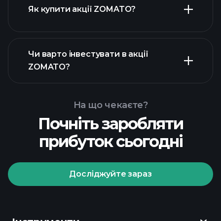
Як купити акції ZOMATO?
Чи варто інвестувати в акції
фінансових звітах ZOMATO
ZOMATO?
На що чекаєте?
Почніть заробляти
Playtrade Tournaments
прибуток сьогодні
рекомендованого
брокера
Досліджуйте зараз
Playtrade Tournaments