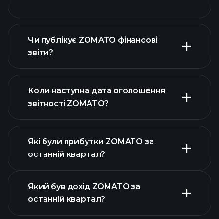
Чи публікує ZOMATO фінансові
наш список акцій
звіти?
фінансовими звітами ZOMATO
Коли наступна дата оголошення
звітності ZOMATO?
Які були прибутки ZOMATO за
Календарі
останній квартал?
прибутків
Який був дохід ZOMATO за
останній квартал?