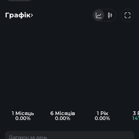
Графік
1 Місяць
6 Місяців
1 Рік
3 
0.00%
0.00%
0.00%
14
Діапазон за день