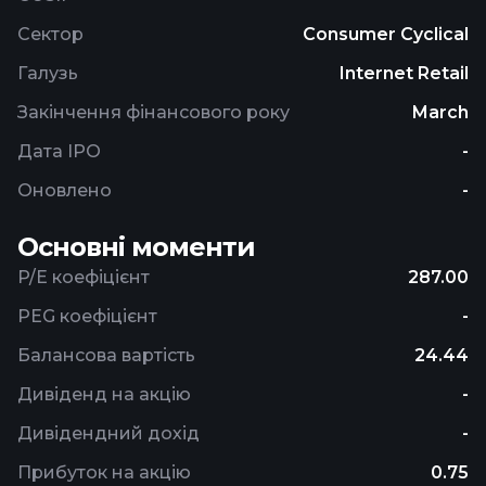
in the provision of event organizing, and payment
Сектор
Consumer Cyclical
aggregator and gateway services; and engages in
Галузь
Internet Retail
the trading, financing, and investment activities.
The company was incorporated in 2010 and is
Закінчення фінансового року
March
headquartered in Gurugram, India.
Дата IPO
-
Оновлено
-
Основні моменти
P/E коефіцієнт
287.00
PEG коефіцієнт
-
Балансова вартість
24.44
Дивіденд на акцію
-
Дивідендний дохід
-
Прибуток на акцію
0.75