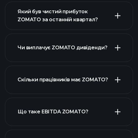
Який був чистий прибуток
ZOMATO за останній квартал?
прибутки ZOMATO
фінансових звітах ZOMATO
Чи виплачує ZOMATO дивіденди?
фінансових звітах ZOMATO
Скільки працівників має ZOMATO?
високодивідендних акцій
Що таке EBITDA ZOMATO?
найбільших роботодавців