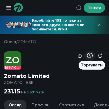
Почати
Заробляйте 10$ готівки за
кожного друга, на якого ви
посилаєтеся, Pro+!
Огляд
/
ZOMATO
ZO
Торгувати
ВИКЛЮЧЕНО
Zomato Limited
ZOMATO
·
BSE
231.15
INR
3.90
1.72%
Огляд
Профіль
Статистика
Доход