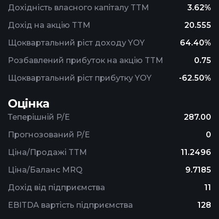
Дохідність власного капіталу TTM
3.62%
Дохід на акцію TTM
20.555
Щоквартальний ріст доходу YOY
64.40%
Розбавлений прибуток на акцію TTM
0.75
Щоквартальний ріст прибутку YOY
-62.50%
Оцінка
Теперішній P/E
287.00
Прогнозований P/E
0
Ціна/Продажі TTM
11.2496
Ціна/Баланс MRQ
9.7185
Дохід від підприємства
11
EBITDA вартість підприємства
128