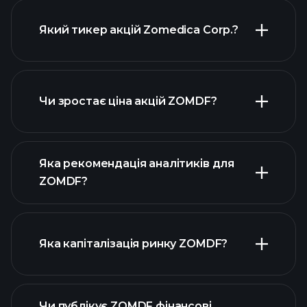
Який тикер акцій Zomedica Corp.?
розширеній
діаграмі
Чи зростає ціна акцій ZOMDF?
Яка рекомендація аналітиків для
ZOMDF?
діаграмі ZOMDF
Яка капіталізація ринку ZOMDF?
Чи публікує ZOMDF фінансові