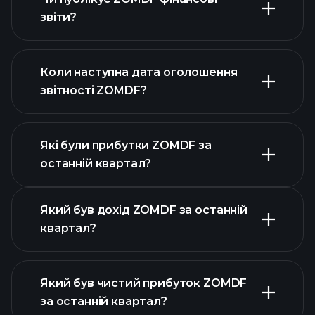
наш список акцій
звіти?
фінансовими звітами ZOMDF
Коли наступна дата оголошення
звітності ZOMDF?
Які були прибутки ZOMDF за
Календарі
останній квартал?
прибутків
Який був дохід ZOMDF за останній
квартал?
Який був чистий прибуток ZOMDF
за останній квартал?