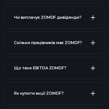
прибутки ZOMDF
фінансових звітах
ZOMDF
Чи виплачує ZOMDF дивіденди?
фінансових звітах ZOMDF
Скільки працівників має ZOMDF?
високодивідендних акцій
Що таке EBITDA ZOMDF?
найбільших роботодавців
Як купити акції ZOMDF?