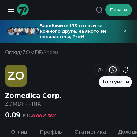
Почати
Заробляйте 10$ готівки за
кожного друга, на якого ви
посилаєтеся, Pro+!
Огляд
/
ZOMDF
/
Заяви
ZO
Торгувати
Zomedica Corp.
ZOMDF
·
PINK
0.09
USD
-0.00
-5.56%
Огляд
Профіль
Статистика
Доход