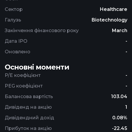
Сектор
Healthcare
Галузь
Biotechnology
Закінчення фінансового року
March
Дата IPO
-
Оновлено
-
Основні моменти
P/E коефіцієнт
-
PEG коефіцієнт
-
Балансова вартість
103.04
Дивіденд на акцію
1
Дивідендний дохід
0.08%
Прибуток на акцію
-22.45