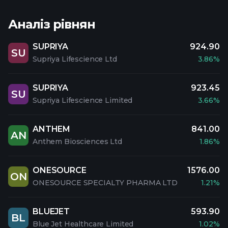
Аналіз рівнян
SUPRIYA
924.90
SU
Supriya Lifescience Ltd
3.86%
SUPRIYA
923.45
SU
Supriya Lifescience Limited
3.66%
ANTHEM
841.00
AN
Anthem Biosciences Ltd
1.86%
ONESOURCE
1576.00
ON
ONESOURCE SPECIALTY PHARMA LTD
1.21%
BLUEJET
593.90
BL
Blue Jet Healthcare Limited
1.02%