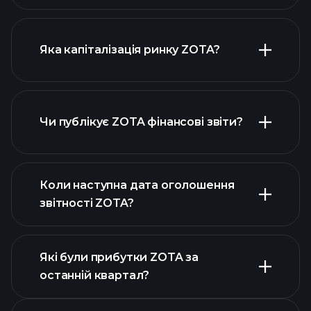
діаграмі ZOTA
Яка капіталізація ринку ZOTA?
Чи публікує ZOTA фінансові звіти?
наш список акцій
фінансовими звітами ZOTA
Коли наступна дата оголошення
звітності ZOTA?
Які були прибутки ZOTA за
Календарі
останній квартал?
прибутків