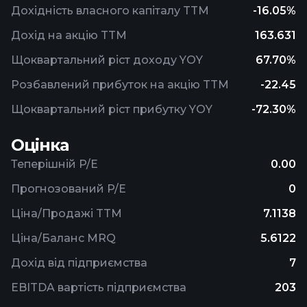
Дохідність власного капіталу TTM
-16.05%
Дохід на акцію TTM
163.631
Щоквартальний ріст доходу YOY
67.70%
Розбавлений прибуток на акцію TTM
-22.45
Щоквартальний ріст прибутку YOY
-72.30%
Оцінка
Теперішній P/E
0.00
Прогнозований P/E
0
Ціна/Продажі TTM
7.1138
Ціна/Баланс MRQ
5.6122
Дохід від підприємства
7
EBITDA вартість підприємства
203