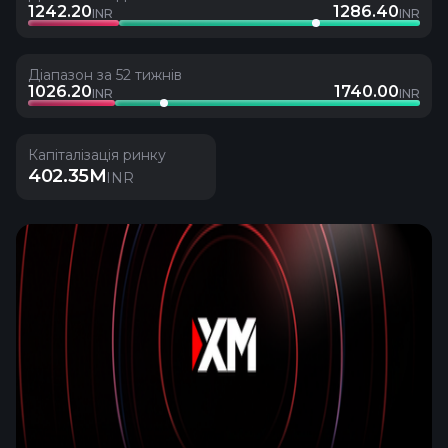
1242.20
1286.40
INR
INR
Діапазон за 52 тижнів
1026.20
1740.00
INR
INR
Капіталізація ринку
402.35M
INR