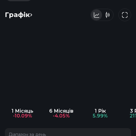
Графік
1 Місяць
6 Місяців
1 Рік
3 
-10.09%
-4.05%
5.99%
21
Діапазон за день