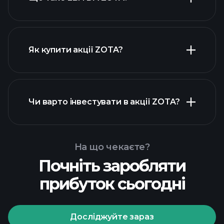
найбільших роботодавців
Як купити акції ZOTA?
Чи варто інвестувати в акції ZOTA?
фінансових звітах ZOTA
На що чекаєте?
Почніть заробляти
Playtrade Tournaments
прибуток сьогодні
рекомендованого
брокера
Досліджуйте зараз