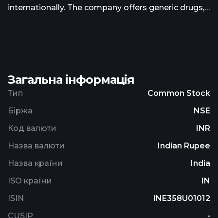
internationally. The company offers generic drugs,
health supplements, over-the-counter products,
wellness and ayurvedic products, and nutraceutical
products. It provides various medicines for chronic
ailments, such as diabetes, cardiac, and thyroid
disorders. The company operates its retail stores
Загальна інформація
under the DAVAINDIA name. Zota Health Care
Limited was founded in 1995 and is headquartered
Тип
Common Stock
in Surat, India.
Біржа
NSE
Код валюти
INR
Назва валюти
Indian Rupee
Назва країни
India
ISO країни
IN
ISIN
INE358U01012
CUSIP
-