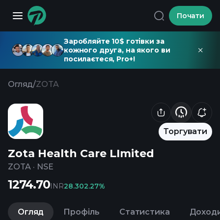
Почати
Заробляйте 10$ готівки за
кожного друга, на якого ви
посилаєтеся, Pro+!
Огляд
/
ZOTA
Торгувати
Zota Health Care LImited
ZOTA
·
NSE
1274.70
INR
28.30
2.27%
Огляд
Профіль
Статистика
Доход