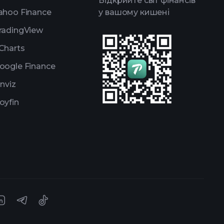
Відкрийте світ фінансів
ahoo Finance
у вашому кишені
radingView
Charts
oogle Finance
inviz
oyfin