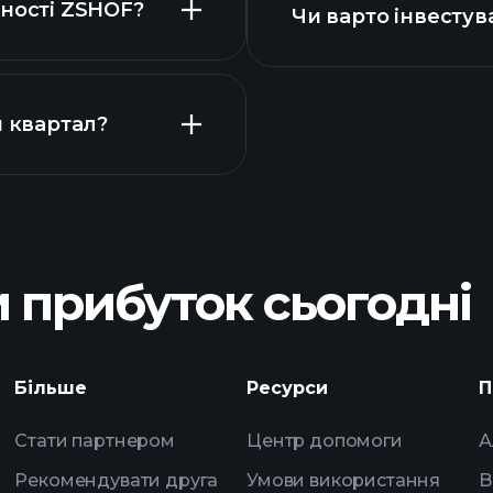
тності ZSHOF?
Чи варто інвестув
Календарі
й квартал?
Playtr
рекомендованого
 прибуток сьогодні
щоденн
Більше
Ресурси
П
штучного інтелект
списки спостере
Стати партнером
Центр допомоги
А
мільярдерів
Рекомендувати друга
Умови використання
B