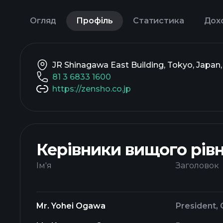
Огляд
Профіль
Статистика
Дох
JR Shinagawa East Building, Tokyo, Japan
81 3 6833 1600
https://zensho.co.jp
Керівники вищого рів
Ім'я
Заголовок
Mr. Yohei Ogawa
President,