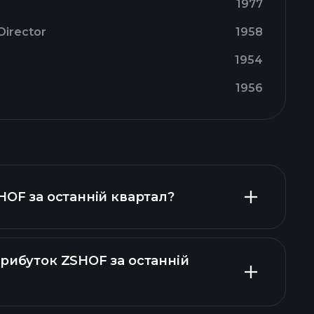
1977
Director
1958
1954
1956
HOF за останній квартал?
прибуток ZSHOF за останній
нсових звітах ZSHOF