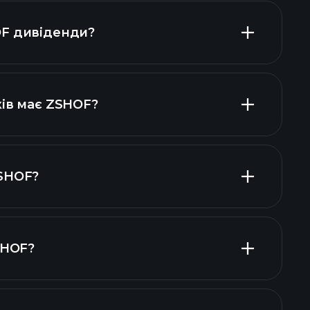
F дивіденди?
 ZSHOF
ків має ZSHOF?
SHOF?
одавців
SHOF?
фінансових