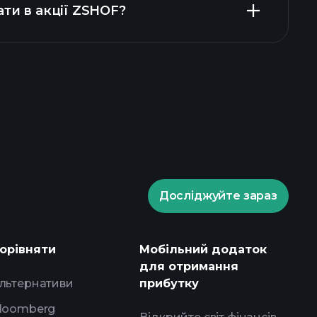
ати в акції ZSHOF?
ade Tournaments
 брокера
Досліджуйте зараз
Playtrade Tournaments
і ринкові аналітичні дані на базі
орівняти
Мобільний додаток
у
для отримання
ження
портфелями
льтернативи
прибутку
loomberg