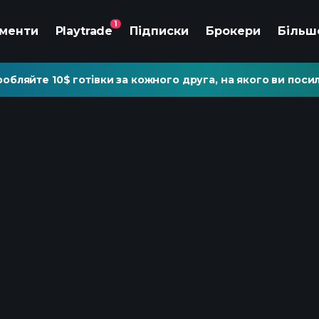
1
ументи
Playtrade
Підписки
Брокери
Більш
обляйте 10$ готівки за кожного друга, на якого ви посил