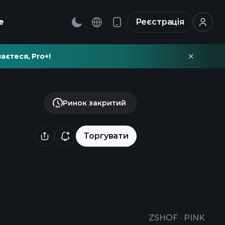
е
Реєстрація
аєтеся, Pro+!
Ринок закритий
Торгувати
ZSHOF
·
PINK