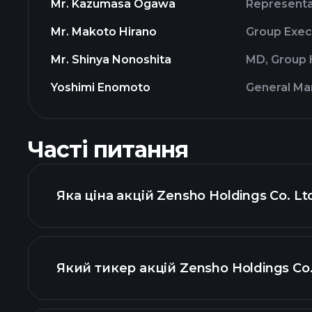
Mr. Kazumasa Ogawa
Representat
Mr. Makoto Hirano
Group Exec
Mr. Shinya Nonoshita
MD, Group H
Yoshimi Enomoto
General Man
Часті питання
Яка ціна акцій Zensho Holdings Co. Lt
Який тикер акцій Zensho Holdings Co.
розширеній діаграмі