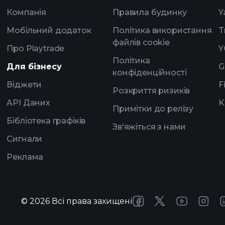
Компанія
Правила будинку
Y
Мобільний додаток
Політика використання
T
файлів cookie
Про Playtrade
Y
Політика
Для бізнесу
G
конфіденційності
Віджети
F
Розкриття ризиків
API Даних
K
Примітки до релізу
Бібліотека графіків
Зв'яжіться з нами
Сигнали
Реклама
©
2026
Всі права захищені