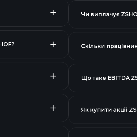
Чи виплачує ZSHO
фінансових звітах
SHOF?
Скільки працівни
діаграмі
Що таке EBITDA Z
найбільших робот
аш список акцій
Як купити акції Z
вими звітами
звітах ZSHOF