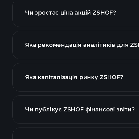
Чи зростає ціна акцій ZSHOF?
Яка рекомендація аналітиків для Z
ZSHOF
Яка капіталізація ринку ZSHOF?
н
Чи публікує ZSHOF фінансові звіти?
фінансо
ZSHOF