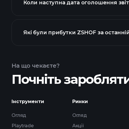
Коли наступна дата оголошення зві
Які були прибутки ZSHOF за останні
прибутків
На що чекаєте?
Почніть заробляти
прибутки ZSHOF
Інструменти
Ринки
Огляд
Огляд
Playtrade
Акції