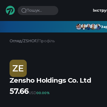
Пошук...
Інстр
Зар
Огляд
/
ZSHOF
/
Профіль
ZE
Zensho Holdings Co. Ltd
57.66
USD
0
0.00%