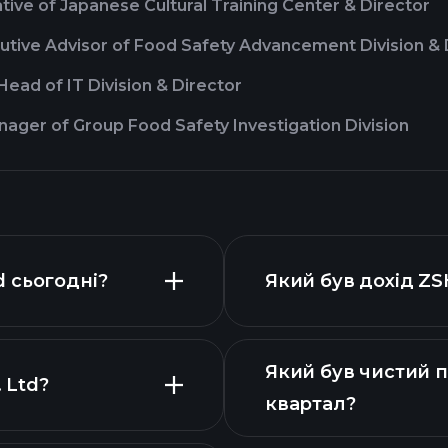
ive of Japanese Cultural Training Center & Director
utive Advisor of Food Safety Advancement Division & 
ead of IT Division & Director
ager of Group Food Safety Investigation Division
d сьогодні?
Який був дохід ZS
Який був чистий 
 Ltd?
квартал?
фіна